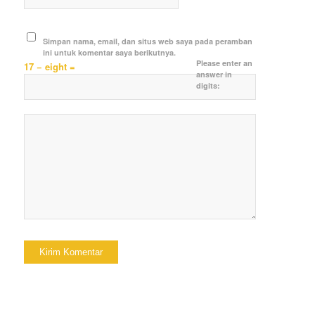
Simpan nama, email, dan situs web saya pada peramban
ini untuk komentar saya berikutnya.
Please enter an
17 − eight =
answer in
digits: