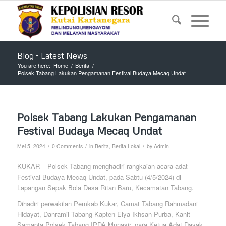
Blog - Latest News
You are here:
Home
/
Berita
/
Polsek Tabang Lakukan Pengamanan Festival Budaya Mecaq Undat
Polsek Tabang Lakukan Pengamanan
Festival Budaya Mecaq Undat
/
/
/
Mei 5, 2024
0 Comments
in
Berita
,
Berita Lokal
by
Admin
KUKAR – Polsek Tabang menghadiri rangkaian acara adat
Festival Budaya Mecaq Undat, pada Sabtu (4/5/2024) di
Lapangan Sepak Bola Desa Ritan Baru, Kecamatan Tabang.
Dihadiri perwakilan Pemkab Kukar, Camat Tabang Rahmadani
Hidayat, Danramil Tabang Kapten Elya Ikhsan Purba, Kanit
Samapta Polsek Tabang IPDA Munasir, para Ketua Adat Dayak