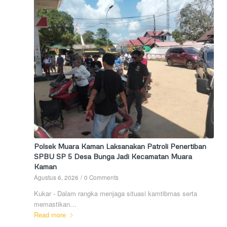
Polsek Muara Kaman Laksanakan Patroli Penertiban
SPBU SP 5 Desa Bunga Jadi Kecamatan Muara
Kaman
Agustus 6, 2026
/
0 Comments
Kukar - Dalam rangka menjaga situasi kamtibmas serta
memastikan…
Read more