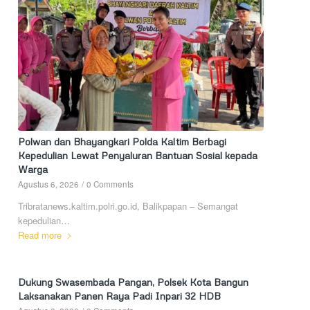
Polwan dan Bhayangkari Polda Kaltim Berbagi
Kepedulian Lewat Penyaluran Bantuan Sosial kepada
Warga
Agustus 6, 2026
/
0 Comments
Tribratanews.kaltim.polri.go.id, Balikpapan – Semangat
kepedulian…
Read more
Dukung Swasembada Pangan, Polsek Kota Bangun
Laksanakan Panen Raya Padi Inpari 32 HDB