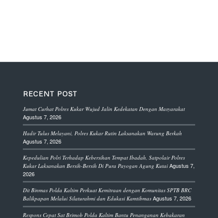
RECENT POST
Jumat Curhat Polres Kukar Wujud Jalin Kedekatan Dengan Masyarakat
Agustus 7, 2026
Hadir Tulus Melayani, Polres Kukar Rutin Laksanakan Warung Berkah
Agustus 7, 2026
Kepedulian Polri Terhadap Kebersihan Tempat Ibadah, Satpolair Polres
Agustus 7,
Kukar Laksanakan Bersih-Bersih Di Pura Payogan Agung Kutai
2026
Dit Binmas Polda Kaltim Perkuat Kemitraan dengan Komunitas SPTB BRC
Agustus 7, 2026
Balikpapan Melalui Silaturahmi dan Edukasi Kamtibmas
Respons Cepat Sat Brimob Polda Kaltim Bantu Penanganan Kebakaran