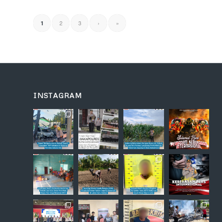
2
3
›
»
1
INSTAGRAM