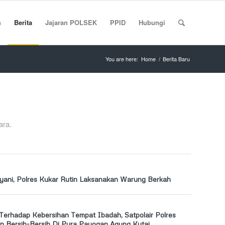
n
Berita
Jajaran POLSEK
PPID
Hubungi
You are here:
Home
/
Berita Baru
ara.
ayani, Polres Kukar Rutin Laksanakan Warung Berkah
 Terhadap Kebersihan Tempat Ibadah, Satpolair Polres
n Bersih-Bersih Di Pura Payogan Agung Kutai