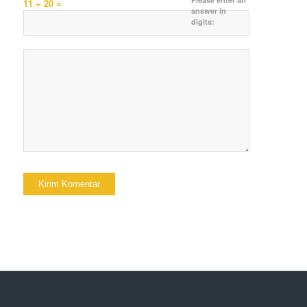
11 + 20 =
answer in
digits: