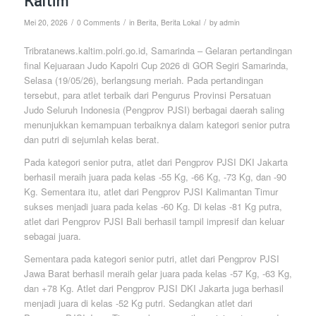
Kaltim
/
/
/
Mei 20, 2026
0 Comments
in
Berita
,
Berita Lokal
by
admin
Tribratanews.kaltim.polri.go.id, Samarinda – Gelaran pertandingan
final Kejuaraan Judo Kapolri Cup 2026 di GOR Segiri Samarinda,
Selasa (19/05/26), berlangsung meriah. Pada pertandingan
tersebut, para atlet terbaik dari Pengurus Provinsi Persatuan
Judo Seluruh Indonesia (Pengprov PJSI) berbagai daerah saling
menunjukkan kemampuan terbaiknya dalam kategori senior putra
dan putri di sejumlah kelas berat.
Pada kategori senior putra, atlet dari Pengprov PJSI DKI Jakarta
berhasil meraih juara pada kelas -55 Kg, -66 Kg, -73 Kg, dan -90
Kg. Sementara itu, atlet dari Pengprov PJSI Kalimantan Timur
sukses menjadi juara pada kelas -60 Kg. Di kelas -81 Kg putra,
atlet dari Pengprov PJSI Bali berhasil tampil impresif dan keluar
sebagai juara.
Sementara pada kategori senior putri, atlet dari Pengprov PJSI
Jawa Barat berhasil meraih gelar juara pada kelas -57 Kg, -63 Kg,
dan +78 Kg. Atlet dari Pengprov PJSI DKI Jakarta juga berhasil
menjadi juara di kelas -52 Kg putri. Sedangkan atlet dari