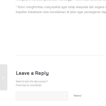
” Kami menghimbau masyarakat agar tetap waspada dan segera mel
kejadian kebakaran atau kecelakaan di jalan agar penanganan dap
Antisipasi El Nino 2026,
Leave a Reply
Polri Perkuat Mitigasi
Karhutla melalui Dialog
Want to join the discussion?
Publik...
Feel free to contribute!
*
Nama