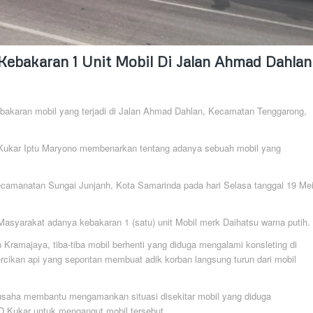
Kebakaran 1 Unit Mobil Di Jalan Ahmad Dahlan
bakaran mobil yang terjadi di Jalan Ahmad Dahlan, Kecamatan Tenggarong,
 Kukar Iptu Maryono membenarkan tentang adanya sebuah mobil yang
ecamanatan Sungai Junjanh, Kota Samarinda pada hari Selasa tanggal 19 Me
Masyarakat adanya kebakaran 1 (satu) unit Mobil merk Daihatsu warna putih.
 Kramajaya, tiba-tiba mobil berhenti yang diduga mengalami konsleting di
ercikan api yang sepontan membuat adik korban langsung turun dari mobil
berusaha membantu mengamankan situasi disekitar mobil yang diduga
D Kukar untuk mengangut mobil tersebut.