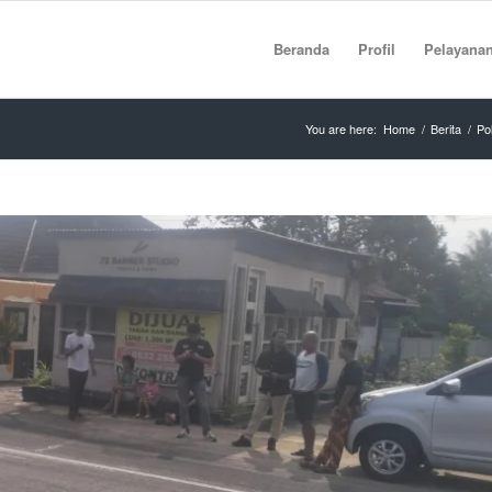
Beranda
Profil
Pelayana
You are here:
Home
/
Berita
/
Po