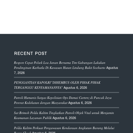
RECENT POST
Respon Cepat Polsek Loa Janan Bersama Tim Gabungan Lakukan
Agustus
Pendinginan Karhutla Di Kawasan Hutan Lindung Bukit Soeharto
7, 2026
PENGGANTIAN KAPOLRI”DIHEMBUS OLEH PIHAK PIHAK
Agustus 6, 2026
TERGANGGU KENYAMANANNYA”
Patroli Humanis Satgas Kepolisian Ops Damai Cartenz di Puncak Jaya
Agustus 6, 2026
Pererat Kedekatan dengan Masyarakat
Sat Brimob Polda Kaltim Tingkatkan Patroli Objek Vital untuk Menjamin
Agustus 6, 2026
Keamanan Layanan Publik
Polda Kaltim Perkuat Pengawasan Kendaraan Angkutan Barang Melalui
Agustus 6, 2026
Ramp Check