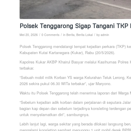
Polsek Tenggarong Sigap Tangani TKP 
/
/
/
Mei 20, 2026
0 Comments
in
Berita
,
Berita Lokal
by
admin
Polsek Tenggarong mendatangi tempat kejadian perkara (TKP) ke
Kabupaten Kutai Kartanegara (Kukar), Rabu (20/5/2026).
Kapolres Kukar AKBP Khairul Basyar melalui Kasihumas Polres
terbakar.
“Sebuah mobil milik Korban YS warga Kelurahan Teluk Lerong, K
2026 sekira pukul 06.30 WITa terbakar”, ujar Maryono.
Waktu itu Polsek Tenggarong telah menerima laporan dari Warga 
“Sebelum kejadian adik korban dalam perjalanan di seputara Jalan
bagian kap depan dan sebelum terjadinya konsleting terdengan p
untuk menyelamatkan diri”, sambungnya.
Lebih lanjut lagi, warga sekitar yang berada dilokasi langsung 
mengalami konsleting sembari menunggu 1 unit mobil derek BPB