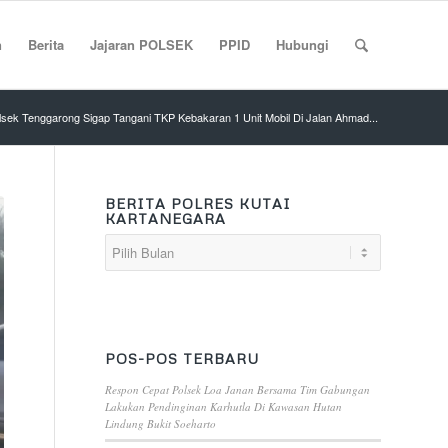
n
Berita
Jajaran POLSEK
PPID
Hubungi
lsek Tenggarong Sigap Tangani TKP Kebakaran 1 Unit Mobil Di Jalan Ahmad...
BERITA POLRES KUTAI
KARTANEGARA
POS-POS TERBARU
Respon Cepat Polsek Loa Janan Bersama Tim Gabungan
Lakukan Pendinginan Karhutla Di Kawasan Hutan
Lindung Bukit Soeharto