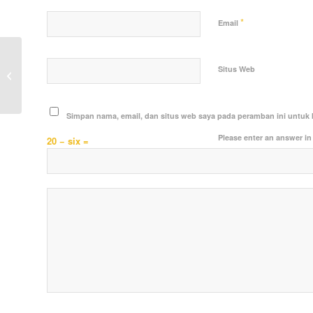
*
Email
Polsek Sebulu Terus Gencar Lakukan
Situs Web
Patroli Dialogis 3 Pilar, Upaya
Meningkatkan...
Simpan nama, email, dan situs web saya pada peramban ini untuk 
Please enter an answer in 
20 − six =