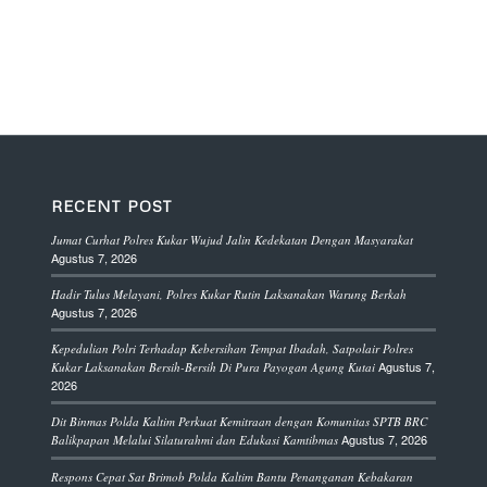
RECENT POST
Jumat Curhat Polres Kukar Wujud Jalin Kedekatan Dengan Masyarakat
Agustus 7, 2026
Hadir Tulus Melayani, Polres Kukar Rutin Laksanakan Warung Berkah
Agustus 7, 2026
Kepedulian Polri Terhadap Kebersihan Tempat Ibadah, Satpolair Polres
Agustus 7,
Kukar Laksanakan Bersih-Bersih Di Pura Payogan Agung Kutai
2026
Dit Binmas Polda Kaltim Perkuat Kemitraan dengan Komunitas SPTB BRC
Agustus 7, 2026
Balikpapan Melalui Silaturahmi dan Edukasi Kamtibmas
Respons Cepat Sat Brimob Polda Kaltim Bantu Penanganan Kebakaran