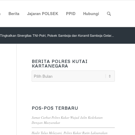
n
Berita
Jajaran POLSEK
PPID
Hubungi
Tingkatkan Sinergitas TNI-Polri, Polsek Samboja dan Koramil Samboja Gelar...
BERITA POLRES KUTAI
KARTANEGARA
POS-POS TERBARU
Jumat Curhat Polres Kukar Wujud Jalin Kedekatan
Dengan Masyarakat
Hadir Tulus Melayani, Polres Kukar Rutin Laksanakan