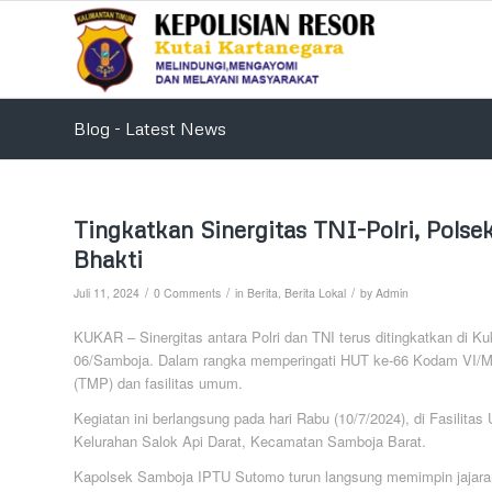
Blog - Latest News
Tingkatkan Sinergitas TNI-Polri, Pols
Bhakti
/
/
/
Juli 11, 2024
0 Comments
in
Berita
,
Berita Lokal
by
Admin
KUKAR – Sinergitas antara Polri dan TNI terus ditingkatkan di K
06/Samboja. Dalam rangka memperingati HUT ke-66 Kodam VI/
(TMP) dan fasilitas umum.
Kegiatan ini berlangsung pada hari Rabu (10/7/2024), di Fasilita
Kelurahan Salok Api Darat, Kecamatan Samboja Barat.
Kapolsek Samboja IPTU Sutomo turun langsung memimpin jajaran