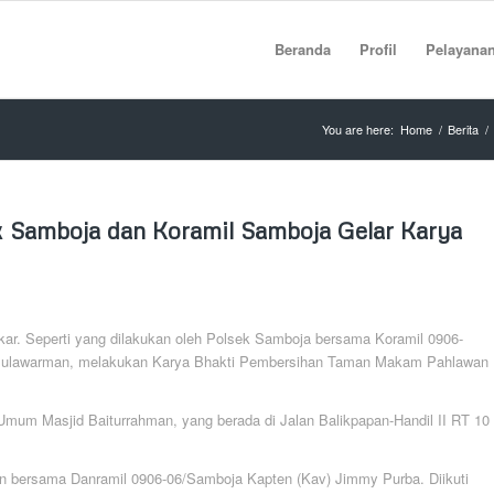
Beranda
Profil
Pelayana
You are here:
Home
/
Berita
/
ek Samboja dan Koramil Samboja Gelar Karya
ukar. Seperti yang dilakukan oleh Polsek Samboja bersama Koramil 0906-
Mulawarman, melakukan Karya Bhakti Pembersihan Taman Makam Pahlawan
s Umum Masjid Baiturrahman, yang berada di Jalan Balikpapan-Handil II RT 10
 bersama Danramil 0906-06/Samboja Kapten (Kav) Jimmy Purba. Diikuti