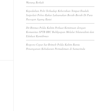
Warung Berkah
Kepedulian Polri Terhadap Kebersihan Tempat Ibadah,
Satpolair Polres Kukar Laksanakan Bersih-Bersih Di Pura
Payogan Agung Kutai
Dit Binmas Polda Kaltim Perkuat Kemitraan dengan
Komunitas SPTB BRC Balikpapan Melalui Silaturahmi dan
Edukasi Kamtibmas
Respons Cepat Sat Brimob Polda Kaltim Bantu
Penanganan Kebakaran Permukiman di Samarinda