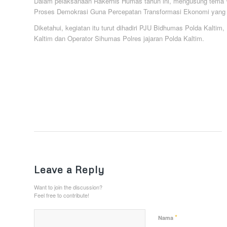
Dalam pelaksanaan Rakernis Humas tahun ini, mengusung tema \
Proses Demokrasi Guna Percepatan Transformasi Ekonomi yang In
Diketahui, kegiatan itu turut dihadiri PJU Bidhumas Polda Kalti
Kaltim dan Operator Sihumas Polres jajaran Polda Kaltim.
Leave a Reply
Want to join the discussion?
Feel free to contribute!
*
Nama