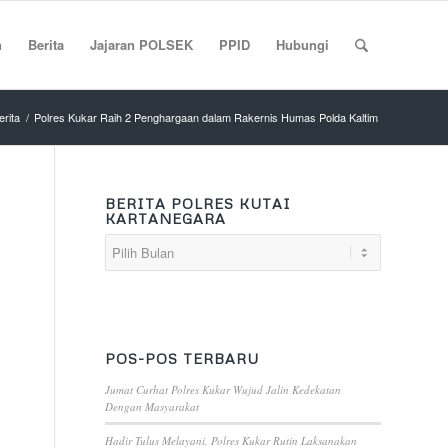
n
Berita
Jajaran POLSEK
PPID
Hubungi
erita
/
Polres Kukar Raih 2 Penghargaan dalam Rakernis Humas Polda Kaltim
BERITA POLRES KUTAI
KARTANEGARA
POS-POS TERBARU
Jumat Curhat Polres Kukar Wujud Jalin Kedekatan
Dengan Masyarakat
Hadir Tulus Melayani, Polres Kukar Rutin Laksanakan