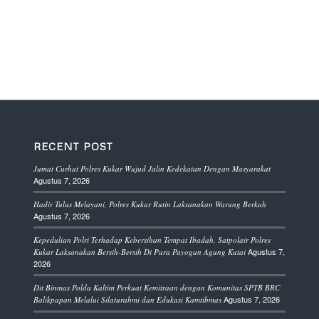
RECENT POST
Jumat Curhat Polres Kukar Wujud Jalin Kedekatan Dengan Masyarakat
Agustus 7, 2026
Hadir Tulus Melayani, Polres Kukar Rutin Laksanakan Warung Berkah
Agustus 7, 2026
Kepedulian Polri Terhadap Kebersihan Tempat Ibadah, Satpolair Polres
Agustus 7,
Kukar Laksanakan Bersih-Bersih Di Pura Payogan Agung Kutai
2026
Dit Binmas Polda Kaltim Perkuat Kemitraan dengan Komunitas SPTB BRC
Agustus 7, 2026
Balikpapan Melalui Silaturahmi dan Edukasi Kamtibmas