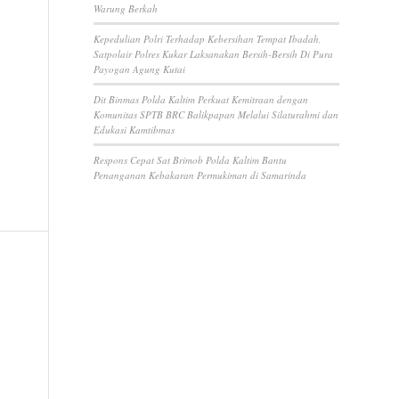
Warung Berkah
Kepedulian Polri Terhadap Kebersihan Tempat Ibadah,
Satpolair Polres Kukar Laksanakan Bersih-Bersih Di Pura
Payogan Agung Kutai
Dit Binmas Polda Kaltim Perkuat Kemitraan dengan
Komunitas SPTB BRC Balikpapan Melalui Silaturahmi dan
Edukasi Kamtibmas
Respons Cepat Sat Brimob Polda Kaltim Bantu
Penanganan Kebakaran Permukiman di Samarinda