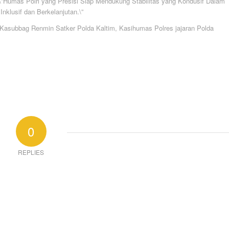
”Humas Polri yang Presisi Siap Mendukung Stabilitas yang Kondusif Dalam
klusif dan Berkelanjutan.\”
m, Kasubbag Renmin Satker Polda Kaltim, Kasihumas Polres jajaran Polda
0
REPLIES