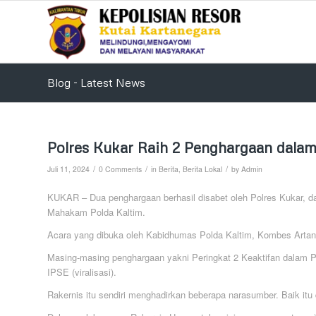
Blog - Latest News
Polres Kukar Raih 2 Penghargaan dala
/
/
/
Juli 11, 2024
0 Comments
in
Berita
,
Berita Lokal
by
Admin
KUKAR – Dua penghargaan berhasil disabet oleh Polres Kukar, d
Mahakam Polda Kaltim.
Acara yang dibuka oleh Kabidhumas Polda Kaltim, Kombes Artanto,
Masing-masing penghargaan yakni Peringkat 2 Keaktifan dalam P
IPSE (viralisasi).
Rakernis itu sendiri menghadirkan beberapa narasumber. Baik itu 