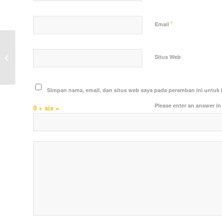
*
Email
Tingkatkan Sinergitas TNI-Polri,
Polsek Samboja dan Koramil
Situs Web
Samboja Gelar Karya...
Simpan nama, email, dan situs web saya pada peramban ini untuk 
Please enter an answer in 
9 + six =