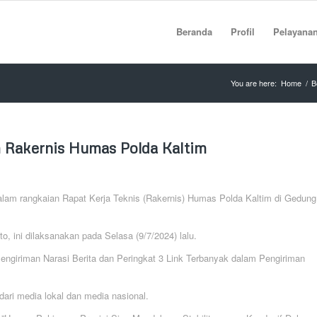
Beranda
Profil
Pelayana
You are here:
Home
/
B
m Rakernis Humas Polda Kaltim
alam rangkaian Rapat Kerja Teknis (Rakernis) Humas Polda Kaltim di Gedung
 ini dilaksanakan pada Selasa (9/7/2024) lalu.
engiriman Narasi Berita dan Peringkat 3 Link Terbanyak dalam Pengiriman
dari media lokal dan media nasional.