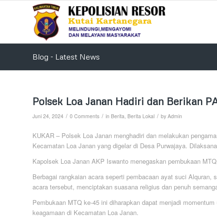
Blog - Latest News
Polsek Loa Janan Hadiri dan Berikan
/
/
/
Juni 24, 2024
0 Comments
in
Berita
,
Berita Lokal
by
Admin
KUKAR – Polsek Loa Janan menghadiri dan melakukan pengaman
Kecamatan Loa Janan yang digelar di Desa Purwajaya. Dilaksana
Kapolsek Loa Janan AKP Iswanto menegaskan pembukaan MTQ ke-
Berbagai rangkaian acara seperti pembacaan ayat suci Alquran, 
acara tersebut, menciptakan suasana religius dan penuh semanga
Pembukaan MTQ ke-45 ini diharapkan dapat menjadi momentum un
keagamaan di Kecamatan Loa Janan.