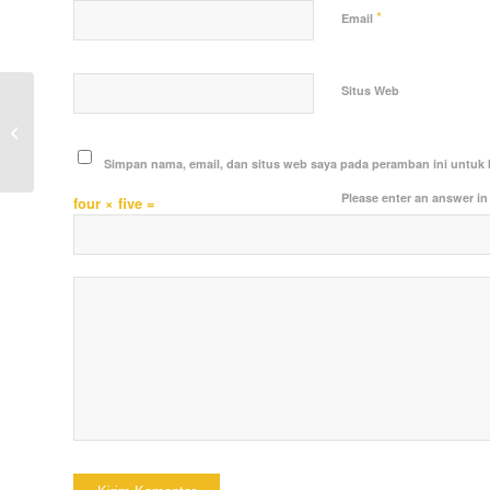
*
Email
Situs Web
Polsek Loa Janan Hadiri dan Berikan
PAM Pembukaan MTQ Tingkat
Kecamatan
Simpan nama, email, dan situs web saya pada peramban ini untuk 
Please enter an answer in 
four × five =