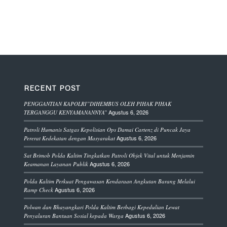
RECENT POST
PENGGANTIAN KAPOLRI”DIHEMBUS OLEH PIHAK PIHAK
Agustus 6, 2026
TERGANGGU KENYAMANANNYA”
Patroli Humanis Satgas Kepolisian Ops Damai Cartenz di Puncak Jaya
Agustus 6, 2026
Pererat Kedekatan dengan Masyarakat
Sat Brimob Polda Kaltim Tingkatkan Patroli Objek Vital untuk Menjamin
Agustus 6, 2026
Keamanan Layanan Publik
Polda Kaltim Perkuat Pengawasan Kendaraan Angkutan Barang Melalui
Agustus 6, 2026
Ramp Check
Polwan dan Bhayangkari Polda Kaltim Berbagi Kepedulian Lewat
Agustus 6, 2026
Penyaluran Bantuan Sosial kepada Warga