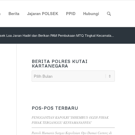
n
Berita
Jajaran POLSEK
PPID
Hubungi
lsek Loa Janan Hadiri dan Berikan PAM Pembukaan MTQ Tingkat Kecamata...
BERITA POLRES KUTAI
KARTANEGARA
POS-POS TERBARU
PENGGANTIAN KAPOLRI”DIHEMBUS OLEH PIHAK
PIHAK TERGANGGU KENYAMANANNYA”
Patroli Humanis Satgas Kepolisian Ops Damai Cartenz di