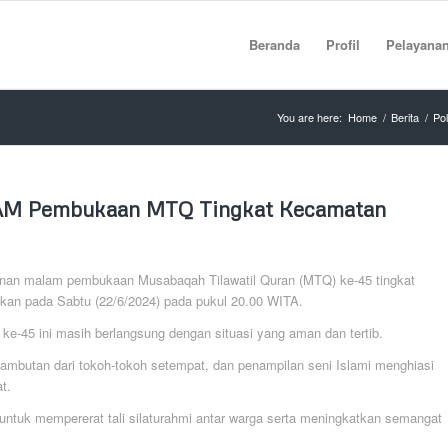
Beranda
Profil
Pelayana
You are here:
Home
/
Berita
/
Po
 PAM Pembukaan MTQ Tingkat Kecamatan
an malam pembukaan Musabaqah Tilawatil Quran (MTQ) ke-45 tingkat
kan pada Sabtu (22/6/2024) pada pukul 20.00 WITA.
45 ini masih berlangsung dengan situasi yang aman dan tertib.
sambutan dari tokoh-tokoh setempat, dan penampilan seni Islami menghiasi
t.
tuk mempererat tali silaturahmi antar warga serta meningkatkan semangat