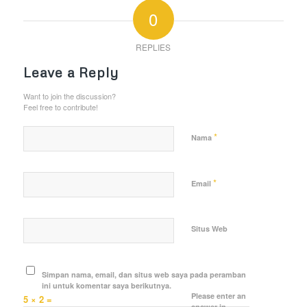
0
REPLIES
Leave a Reply
Want to join the discussion?
Feel free to contribute!
*
Nama
*
Email
Situs Web
Simpan nama, email, dan situs web saya pada peramban
ini untuk komentar saya berikutnya.
Please enter an
5 × 2 =
answer in