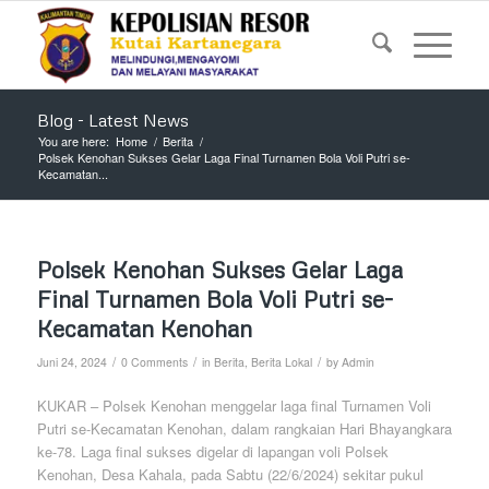
Blog - Latest News
You are here:
Home
/
Berita
/
Polsek Kenohan Sukses Gelar Laga Final Turnamen Bola Voli Putri se-
Kecamatan...
Polsek Kenohan Sukses Gelar Laga
Final Turnamen Bola Voli Putri se-
Kecamatan Kenohan
/
/
/
Juni 24, 2024
0 Comments
in
Berita
,
Berita Lokal
by
Admin
KUKAR – Polsek Kenohan menggelar laga final Turnamen Voli
Putri se-Kecamatan Kenohan, dalam rangkaian Hari Bhayangkara
ke-78. Laga final sukses digelar di lapangan voli Polsek
Kenohan, Desa Kahala, pada Sabtu (22/6/2024) sekitar pukul