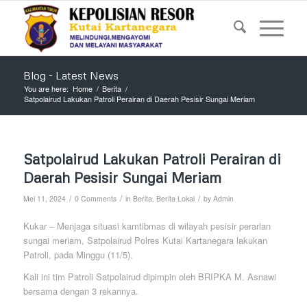
Blog - Latest News
You are here:
Home
/
Berita
/
Satpolairud Lakukan Patroli Perairan di Daerah Pesisir Sungai Meriam
Satpolairud Lakukan Patroli Perairan di
Daerah Pesisir Sungai Meriam
/
/
/
Mei 11, 2024
0 Comments
in
Berita
,
Berita Lokal
by
Admin
Kukar – Menjaga situasi kamtibmas di wilayah pesisir perarian
sungai meriam, Satpolairud Polres Kutai Kartanegara lakukan
Patroli, pada Minggu (11/5).
Kali ini tim Patroli Satpolairud dipimpin oleh BRIPKA M. Asnawi
bersama dengan 3 rekannya.