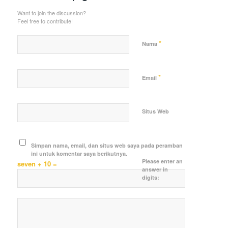
Want to join the discussion?
Feel free to contribute!
*
Nama
*
Email
Situs Web
Simpan nama, email, dan situs web saya pada peramban
ini untuk komentar saya berikutnya.
Please enter an
seven + 10 =
answer in
digits: