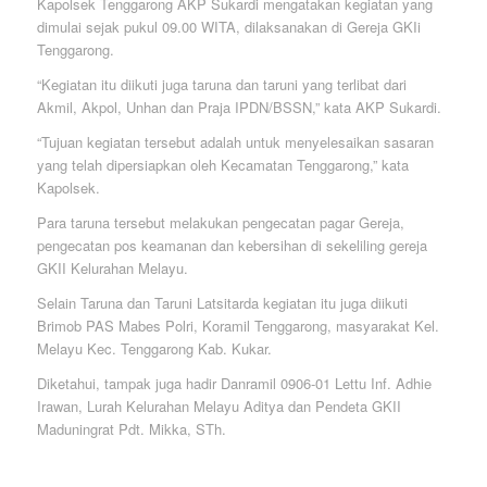
Kapolsek Tenggarong AKP Sukardi mengatakan kegiatan yang
dimulai sejak pukul 09.00 WITA, dilaksanakan di Gereja GKIi
Tenggarong.
“Kegiatan itu diikuti juga taruna dan taruni yang terlibat dari
Akmil, Akpol, Unhan dan Praja IPDN/BSSN,” kata AKP Sukardi.
“Tujuan kegiatan tersebut adalah untuk menyelesaikan sasaran
yang telah dipersiapkan oleh Kecamatan Tenggarong,” kata
Kapolsek.
Para taruna tersebut melakukan pengecatan pagar Gereja,
pengecatan pos keamanan dan kebersihan di sekeliling gereja
GKII Kelurahan Melayu.
Selain Taruna dan Taruni Latsitarda kegiatan itu juga diikuti
Brimob PAS Mabes Polri, Koramil Tenggarong, masyarakat Kel.
Melayu Kec. Tenggarong Kab. Kukar.
Diketahui, tampak juga hadir Danramil 0906-01 Lettu Inf. Adhie
Irawan, Lurah Kelurahan Melayu Aditya dan Pendeta GKII
Maduningrat Pdt. Mikka, STh.