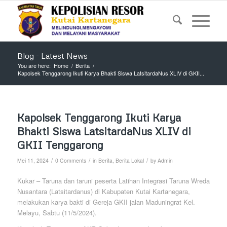
Blog - Latest News
You are here:
Home
/
Berita
/
Kapolsek Tenggarong Ikuti Karya Bhakti Siswa LatsitardaNus XLIV di GKII...
Kapolsek Tenggarong Ikuti Karya
Bhakti Siswa LatsitardaNus XLIV di
GKII Tenggarong
/
/
/
Mei 11, 2024
0 Comments
in
Berita
,
Berita Lokal
by
Admin
Kukar – Taruna dan taruni peserta Latihan Integrasi Taruna Wreda
Nusantara (Latsitardanus) di Kabupaten Kutai Kartanegara,
melakukan karya bakti di Gereja GKII jalan Maduningrat Kel.
Melayu, Sabtu (11/5/2024).