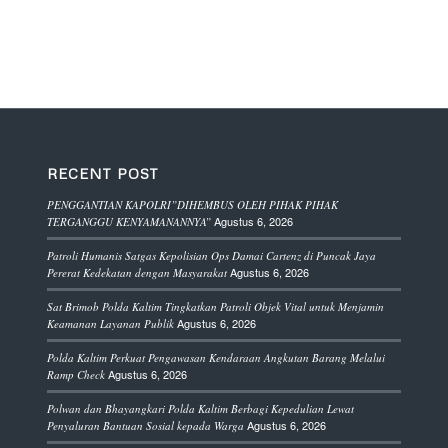
RECENT POST
PENGGANTIAN KAPOLRI”DIHEMBUS OLEH PIHAK PIHAK
Agustus 6, 2026
TERGANGGU KENYAMANANNYA”
Patroli Humanis Satgas Kepolisian Ops Damai Cartenz di Puncak Jaya
Agustus 6, 2026
Pererat Kedekatan dengan Masyarakat
Sat Brimob Polda Kaltim Tingkatkan Patroli Objek Vital untuk Menjamin
Agustus 6, 2026
Keamanan Layanan Publik
Polda Kaltim Perkuat Pengawasan Kendaraan Angkutan Barang Melalui
Agustus 6, 2026
Ramp Check
Polwan dan Bhayangkari Polda Kaltim Berbagi Kepedulian Lewat
Agustus 6, 2026
Penyaluran Bantuan Sosial kepada Warga