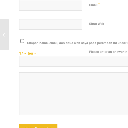
*
Email
Situs Web
Cegah Gangguan Kamtibmas ,
Satlantas Polres Kutai Kartanegara
Laksanakan Patroli...
Simpan nama, email, dan situs web saya pada peramban ini untuk 
Please enter an answer in 
17 − ten =