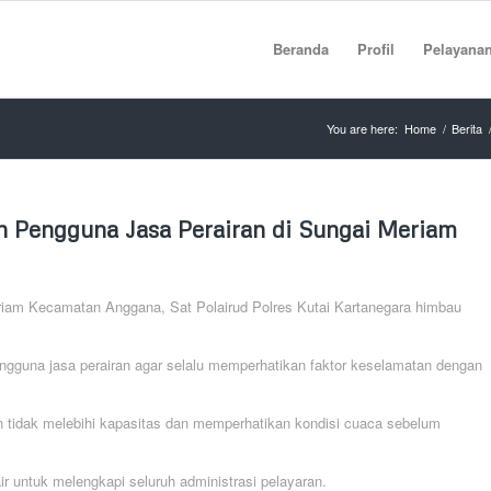
Beranda
Profil
Pelayana
You are here:
Home
/
Berita
n Pengguna Jasa Perairan di Sungai Meriam
Meriam Kecamatan Anggana, Sat Polairud Polres Kutai Kartanegara himbau
gguna jasa perairan agar selalu memperhatikan faktor keselamatan dengan
 tidak melebihi kapasitas dan memperhatikan kondisi cuaca sebelum
ir untuk melengkapi seluruh administrasi pelayaran.