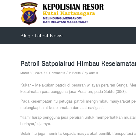
Blog - Latest News
Patroli Satpolairud Himbau Keselamata
/
/
/
Maret 30, 2024
0 Comments
in
Berita
by
Admin
Kukar – Melakukan patroli di perairan wilayah perairan Sungai 
keselmatan para pengguna jasa Perairan, pada Sabtu (30/3).
Pada kesempatan itu petugas patroli menghimbau masyarakat pen
melengkapi alat keselamatan dan alat navigasi.
“Kami harap pengguna jasa perairan untuk memperhatikan muatan
berlayar,” ujarnya.
Selain itu juga meminta kepada masyarakat pemilik transportasi a