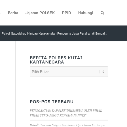
n
Berita
Jajaran POLSEK
PPID
Hubungi
/
Patroli Satpolairud Himbau Keselamatan Pengguna Jasa Perairan di Sungai...
BERITA POLRES KUTAI
KARTANEGARA
POS-POS TERBARU
PENGGANTIAN KAPOLRI”DIHEMBUS OLEH PIHAK
PIHAK TERGANGGU KENYAMANANNYA”
Patroli Humanis Satgas Kepolisian Ops Damai Cartenz di