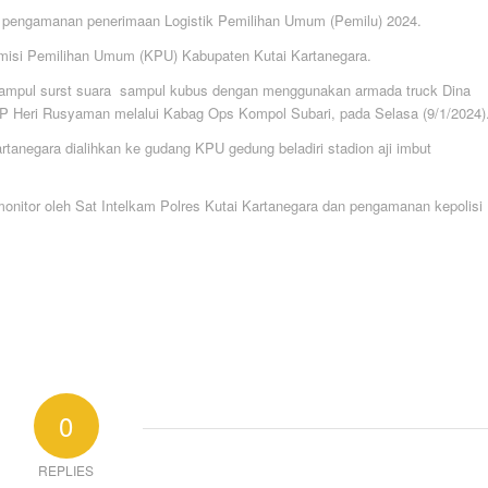
 pengamanan penerimaan Logistik Pemilihan Umum (Pemilu) 2024.
omisi Pemilihan Umum (KPU) Kabupaten Kutai Kartanegara.
a, sampul surst suara sampul kubus dengan menggunakan armada truck Dina
BP Heri Rusyaman melalui Kabag Ops Kompol Subari, pada Selasa (9/1/2024)
Kartanegara dialihkan ke gudang KPU gedung beladiri stadion aji imbut
nitor oleh Sat Intelkam Polres Kutai Kartanegara dan pengamanan kepolisi
0
REPLIES