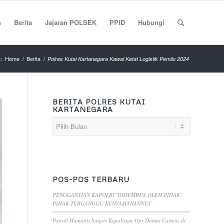
n
Berita
Jajaran POLSEK
PPID
Hubungi
:
Home
/
Berita
/
Polres Kutai Kartanegara Kawal Ketat Logistik Pemilu 2024
BERITA POLRES KUTAI
KARTANEGARA
POS-POS TERBARU
PENGGANTIAN KAPOLRI”DIHEMBUS OLEH PIHAK
PIHAK TERGANGGU KENYAMANANNYA”
Patroli Humanis Satgas Kepolisian Ops Damai Cartenz di