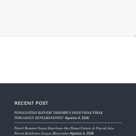
RECENT POST
PENGGANTIAN KAPOLRI”DIHEMBUS OLEH PIHAK PIHAK
Agustus 6, 2026
TERGANGGU KENYAMANANNYA”
Patroli Humanis Satgas Kepolisian Ops Damai Cartenz di Puncak Jaya
Agustus 6, 2026
Pererat Kedekatan dengan Masyarakat