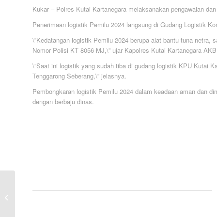
Kukar – Polres Kutai Kartanegara melaksanakan pengawalan dan
Penerimaan logistik Pemilu 2024 langsung di Gudang Logistik K
\”Kedatangan logistik Pemilu 2024 berupa alat bantu tuna netr
Nomor Polisi KT 8056 MJ,\” ujar Kapolres Kutai Kartanegara AK
\”Saat ini logistik yang sudah tiba di gudang logistik KPU Kutai 
Tenggarong Seberang,\” jelasnya.
Pembongkaran logistik Pemilu 2024 dalam keadaan aman dan dimo
dengan berbaju dinas.
Melalui Patroli Gabungan,
Polsek Tenggarong Tingkatkan
Keamanan Jelang Pemilu...