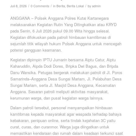
/
/
/
Juli 8, 2026
0 Comments
in
Berita
,
Berita Lokal
by
admin
ANGGANA – Polsek Anggana Polres Kutai Kartanegara
melaksanakan Kegiatan Rutin Yang Ditingkatkan atau KRYD
pada Senin, 6 Juli 2026 pukul 09.00 Wita hingga selesai.
Kegiatan difokuskan pada patroli himbauan kamtibmas di
sejumlah titik wilayah hukum Polsek Anggana untuk mencegah
potensi gangguan keamanan.
Kegiatan dipimpin IPTU Jumarin bersama Aiptu Catur, Aiptu
Kaharuddin, Aipda Dodi Dores, Bripka Dwi Bagus, dan Bripda
Danu Wansika. Petugas bergerak melakukan patroli di Jl. Poros
Samarinda–Anggana Desa Sungai Mariam, Jl. Pelabuhan Desa
Sungai Mariam, serta Jl. Masjid Desa Anggana, Kecamatan
Anggana. Sasaran patroli meliputi aktivitas masyarakat,
kerumunan warga, dan pusat kegiatan warga lainnya.
Dalam patroli tersebut, personel menyampaikan himbauan
kamtibmas kepada masyarakat agar waspada terhadap bahaya
kebakaran, penipuan online, serta tindak kejahatan 3C yaitu
curat, curas, dan curanmor. Warga juga diingatkan untuk
memastikan kendaraan dan rumah dalam keadaan terkunci saat