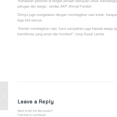
“Kehadiran personel di tengah jemaah bertujuan untuk membang
petugas dan warga”, tandas AKP Ahmad Fandoli.
Dirinya juga mengatakan dengan membagikan nasi kotak, harapa
bagi kita semua.
“Sambil membagikan nasi, kami sampaikan juga kepada warga a
kamtibmas yang aman dan kondusif”, tutup Kasat Lantas.
Tumbuhkan Semangat
Gotong Royong, Polres
Kukar Rutin
Leave a Reply
Laksanakan Kegiatan
Jumat...
Want to join the discussion?
Feel free to contribute!