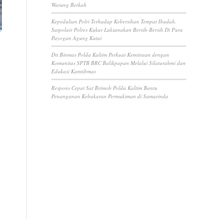
Warung Berkah
Kepedulian Polri Terhadap Kebersihan Tempat Ibadah,
Satpolair Polres Kukar Laksanakan Bersih-Bersih Di Pura
Payogan Agung Kutai
Dit Binmas Polda Kaltim Perkuat Kemitraan dengan
Komunitas SPTB BRC Balikpapan Melalui Silaturahmi dan
Edukasi Kamtibmas
Respons Cepat Sat Brimob Polda Kaltim Bantu
Penanganan Kebakaran Permukiman di Samarinda