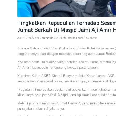
Tingkatkan Kepedulian Terhadap Sesama
Jumat Berkah Di Masjid Jami Aji Amir 
/
/
/
Juni 12, 2026
0 Comments
in
Berita
,
Berita Lokal
by
admin
Kukar – Satuan Lalu Lintas (Satlantas) Polres Kutai Kartanegara 
tengah masyarakat dengan melaksanakan kegiatan Jumat Berkah,
Kegiatan sosial ini dilaksanakan setelah sholat Jumat, dimana j
Aji Amir Hasanuddin Tenggarong kepada para jemaah.
Kapolres Kukar AKBP Khairul Basyar melalui Kasat Lantas AKP 
sekadar kegiatan sosial biasa, melainkan upaya mempererat ikat
“Kegiatan ini merupakan bagian dari upaya kami meningkatkan ras
khususnya para jemaah di Masjid Jami Aji Amir Hasanuddin,” tutu
Melalui program unggulan “Jumat Berkah”, yang rutin dilaksanak
penegakan hukum di jalan raya.