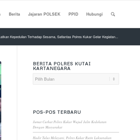
n
Berita
Jajaran POLSEK
PPID
Hubungi
katkan Kepedulian Terhadap Sesama, Satlantas Polres Kukar Gelar Kegiatan...
BERITA POLRES KUTAI
KARTANEGARA
POS-POS TERBARU
Jumat Curhat Polres Kukar Wujud Jalin Kedekatan
Dengan Masyarakat
Hadir Tulus Melayani, Polres Kukar Rutin Laksanakan