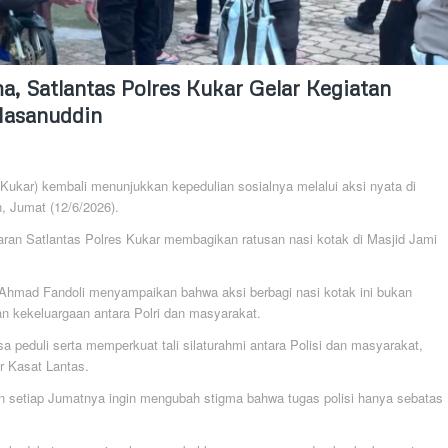
, Satlantas Polres Kukar Gelar Kegiatan
Hasanuddin
(Kukar) kembali menunjukkan kepedulian sosialnya melalui aksi nyata di
 Jumat (12/6/2026).
ajaran Satlantas Polres Kukar membagikan ratusan nasi kotak di Masjid Jami
Ahmad Fandoli menyampaikan bahwa aksi berbagi nasi kotak ini bukan
an kekeluargaan antara Polri dan masyarakat.
a peduli serta memperkuat tali silaturahmi antara Polisi dan masyarakat,
r Kasat Lantas.
an setiap Jumatnya ingin mengubah stigma bahwa tugas polisi hanya sebatas