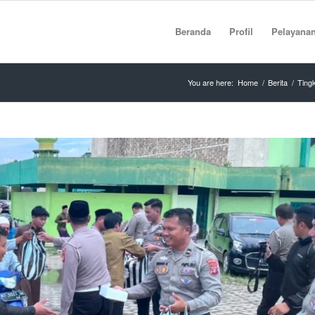
Beranda
Profil
Pelayana
You are here:
Home
/
Berita
/
Ting