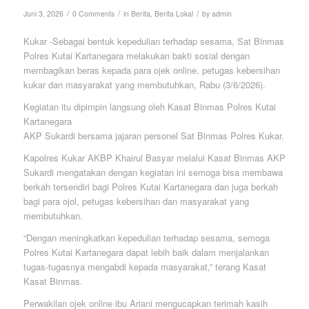
/
/
/
Juni 3, 2026
0 Comments
in
Berita
,
Berita Lokal
by
admin
Kukar -Sebagai bentuk kepedulian terhadap sesama, Sat Binmas
Polres Kutai Kartanegara melakukan bakti sosial dengan
membagikan beras kepada para ojek online, petugas kebersihan
kukar dan masyarakat yang membutuhkan, Rabu (3/6/2026).
Kegiatan itu dipimpin langsung oleh Kasat Binmas Polres Kutai
Kartanegara
AKP Sukardi bersama jajaran personel Sat Binmas Polres Kukar.
Kapolres Kukar AKBP Khairul Basyar melalui Kasat Binmas AKP
Sukardi mengatakan dengan kegiatan ini semoga bisa membawa
berkah tersendiri bagi Polres Kutai Kartanegara dan juga berkah
bagi para ojol, petugas kebersihan dan masyarakat yang
membutuhkan.
“Dengan meningkatkan kepedulian terhadap sesama, semoga
Polres Kutai Kartanegara dapat lebih baik dalam menjalankan
tugas-tugasnya mengabdi kepada masyarakat,” terang Kasat
Kasat Binmas.
Perwakilan ojek online ibu Ariani mengucapkan terimah kasih