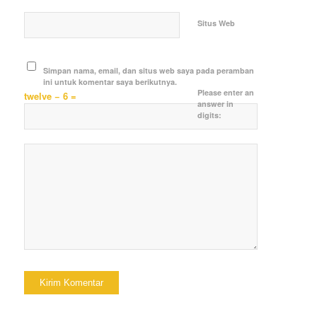
Situs Web
Simpan nama, email, dan situs web saya pada peramban
ini untuk komentar saya berikutnya.
Please enter an
twelve − 6 =
answer in
digits: