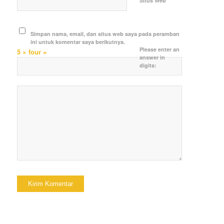
Situs Web
Simpan nama, email, dan situs web saya pada peramban
ini untuk komentar saya berikutnya.
Please enter an
5 × four =
answer in
digits: