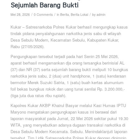
Sejumlah Barang Bukti
/
/
/
Mei 28, 2026
0 Comments
in
Berita
,
Berita Lokal
by
admin
Kukar – Satresnarkoba Polres Kukar berhasil mengungkap kasus
tindak pidana penyalahgunaan narkotika jenis sabu di wilayah
Desa Sebulu Modern, Kecamatan Sebulu, Kabupaten Kukar,
Rabu (27/05/2026).
Pengungkapan tersebut terjadi pada hari Senin 25 Mei 2026,
aparat berhasil mengamankan dja orang tersangka berinisial AL
(37) dan NR (37) serta sejumlah barang bukti meliputi 10 bungkus
narkotika jenis sabu, 2 (dua) unit handphone, 1 (satu) kendaraan
bermotor Merek Suzuki Satria, 1 (satu) buah kertas alumunium
foil bekas bungkus rokok dan uang tunai senilai Rp. 3.200.000,-
(tiga juta dua ratus ribu rupiah).
Kapolres Kukar AKBP Khairul Basyar melalui Kasi Humas IPTU
Maryono mengatakan pengungkapan kasus ini berawal dari
laporan masyarakat pada Jumat, 22 Mei 2026 sekitar pukul 19.30
WITA, yang menyebutkan adanya dugaan transaksi narkotika di
Desa Sebulu Modern Kecamata. Sebulu. Menindaklanjuti laporan
tersebut, Tim Lidik Satresnarkoba Polres Kukar dengan dipimpin