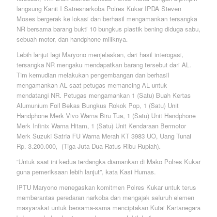
langsung Kanit I Satresnarkoba Polres Kukar IPDA Steven
Moses bergerak ke lokasi dan berhasil mengamankan tersangka
NR bersama barang bukti 10 bungkus plastik bening diduga sabu,
sebuah motor, dan handphone miliknya.
Lebih lanjut lagi Maryono menjelaskan, dari hasil interogasi,
tersangka NR mengaku mendapatkan barang tersebut dari AL.
Tim kemudian melakukan pengembangan dan berhasil
mengamankan AL saat petugas memancing AL untuk
mendatangi NR. Petugas mengamankan 1 (Satu) Buah Kertas
Alumunium Foil Bekas Bungkus Rokok Pop, 1 (Satu) Unit
Handphone Merk Vivo Warna Biru Tua, 1 (Satu) Unit Handphone
Merk Infinix Warna Hitam, 1 (Satu) Unit Kendaraan Bermotor
Merk Suzuki Satria FU Warna Merah KT 3983 UO, Uang Tunai
Rp. 3.200.000,- (Tiga Juta Dua Ratus Ribu Rupiah).
“Untuk saat ini kedua terdangka diamankan di Mako Polres Kukar
guna pemeriksaan lebih lanjut”, kata Kasi Humas.
IPTU Maryono menegaskan komitmen Polres Kukar untuk terus
memberantas peredaran narkoba dan mengajak seluruh elemen
masyarakat untuk bersama-sama menciptakan Kutai Kartanegara