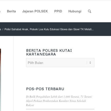
n
Berita
Jajaran POLSEK
PPID
Hubungi
a
/
Polisi Sahabat Anak, Polsek Loa Kulu Edukasi Siswa dan Siswi TK Melati...
BERITA POLRES KUTAI
KARTANEGARA
POS-POS TERBARU
Di Balik Pengabdian Lebih dari 1.000 Taruna, 71 Taruni
Akpol Perkuat Pembentukan Karakter Siswa Sekolah
Rakyat