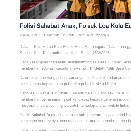
Polisi Sahabat Anak, Polsek Loa Kulu E
/
/
/
Mei 25, 2026
0 Comments
in
Berita
,
Berita Lokal
by
admin
Kukar – Polsek Loa Kulu Polres Kutai Kartanegara (Kukar) mengge
Sumber Sari, Kecamatan Loa Kulu, Senin (25/2/2026).
Pada kesempatan tersebut Bhabinkamtibmas Desa Sumber Sari B
memberikan edukasi kepada anak-anak TK Melati Putih Desa Su
Dalam kegiatan yang penuh semangat ini, Bhabinkamtibmas dan B
berlalu lintas kepada para putra dan putri TK Melati Putih.
Kapolres Kukar AKBP Khairul Basyar melalui Kapolsek Loa Kulu
memberikan pemahaman awal yang kuat kepada generasi muda ten
masyarakat serta pentingnya patuh terhadap aturan berlalu lintas.
“Polisi Sahabat Anak adalah salah satu program unggulan dari Po
bimbingan serta penyuluhan mengenai aturan dan rambu-rambu ber
Dalam acara ini, para peserta juga diajarkan mengenai keselama