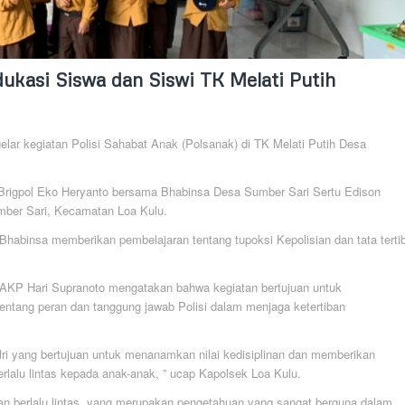
dukasi Siswa dan Siswi TK Melati Putih
lar kegiatan Polisi Sahabat Anak (Polsanak) di TK Melati Putih Desa
rigpol Eko Heryanto bersama Bhabinsa Desa Sumber Sari Sertu Edison
mber Sari, Kecamatan Loa Kulu.
habinsa memberikan pembelajaran tentang tupoksi Kepolisian dan tata terti
 AKP Hari Supranoto mengatakan bahwa kegiatan bertujuan untuk
tang peran dan tanggung jawab Polisi dalam menjaga ketertiban
lri yang bertujuan untuk menanamkan nilai kedisiplinan dan memberikan
lalu lintas kepada anak-anak, ” ucap Kapolsek Loa Kulu.
tan berlalu lintas, yang merupakan pengetahuan yang sangat berguna dalam