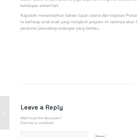
kehidupan sehari-hari.
Kapolsek menambahkan bahwa tujuan utama dari kegiatan Polsana
Ia berharap anak-anak yang mengikuti program ini nantinya akan t
peraturan perundang-undangan yang berlaku.
Wujudkan Rasa Aman
Leave a Reply
Bagi Warganga, Polsek
Muara Kaman
Want to join the discussion?
Laksanakan Patroli Ke
Feel free to contribute!
...
*
Nama