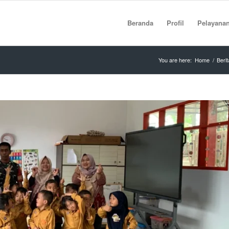
Beranda
Profil
Pelayana
You are here:
Home
/
Berit