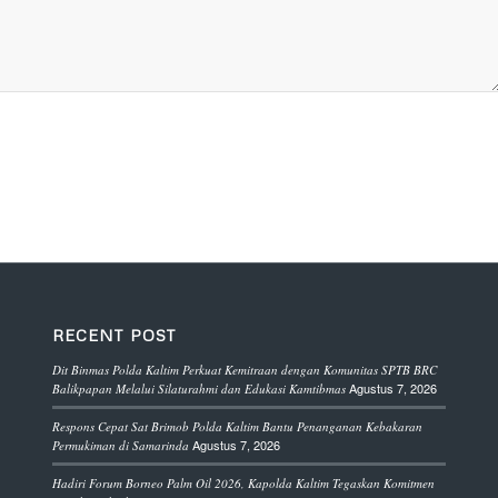
RECENT POST
Dit Binmas Polda Kaltim Perkuat Kemitraan dengan Komunitas SPTB BRC
Agustus 7, 2026
Balikpapan Melalui Silaturahmi dan Edukasi Kamtibmas
Respons Cepat Sat Brimob Polda Kaltim Bantu Penanganan Kebakaran
Agustus 7, 2026
Permukiman di Samarinda
Hadiri Forum Borneo Palm Oil 2026, Kapolda Kaltim Tegaskan Komitmen