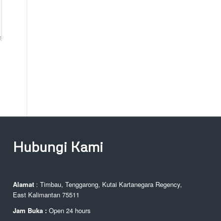
Hubungi Kami
Alamat
: Timbau, Tenggarong, Kutai Kartanegara Regency,
East Kalimantan 75511
Jam Buka :
Open 24 hours