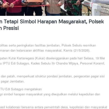
n Tetapi Simbol Harapan Masyarakat, Polsek
 Presisi
ilitas serta peningkatan fasilitas jembatan, Polsek Sebulu resmikan
anan dan kelancaran aktifitas masyarakat, Kamis (21/5/2026).
paten Kutai Kartanegara (Kukar) diselenggarakan pada hari Selasa, 19 Mei
u IPTU Edi Subagyo, Kades Sebulu Ilir Chandra Wijaya, Personel Koramil,
k dan patah, memperkuat struktur pondasi jembatan, pengecetan pagar sisi
i pagar Jembatan.
IPTU Edi Subagyo mengatakan
api simbol harapan masyarakat yang diwujudkan melalui kepedulian dan
asil kolaborasi bersama antara pemerintah desa, kepolisian dan masyarakat