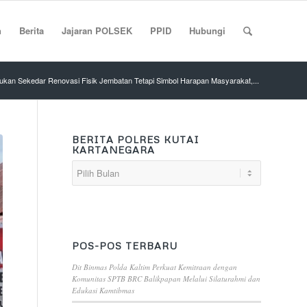
n
Berita
Jajaran POLSEK
PPID
Hubungi
ukan Sekedar Renovasi Fisik Jembatan Tetapi Simbol Harapan Masyarakat,...
BERITA POLRES KUTAI
KARTANEGARA
POS-POS TERBARU
Dit Binmas Polda Kaltim Perkuat Kemitraan dengan
Komunitas SPTB BRC Balikpapan Melalui Silaturahmi dan
Edukasi Kamtibmas