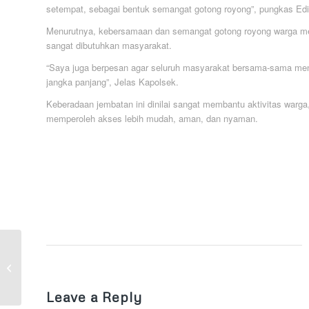
setempat, sebagai bentuk semangat gotong royong”, pungkas Ed
Menurutnya, kebersamaan dan semangat gotong royong warga me
sangat dibutuhkan masyarakat.
“Saya juga berpesan agar seluruh masyarakat bersama-sama menj
jangka panjang”, Jelas Kapolsek.
Keberadaan jembatan ini dinilai sangat membantu aktivitas warg
memperoleh akses lebih mudah, aman, dan nyaman.
BNPT dan Densus 88
Perkuat Kolaborasi
Lindungi Generasi Muda
di Era Digital
Leave a Reply