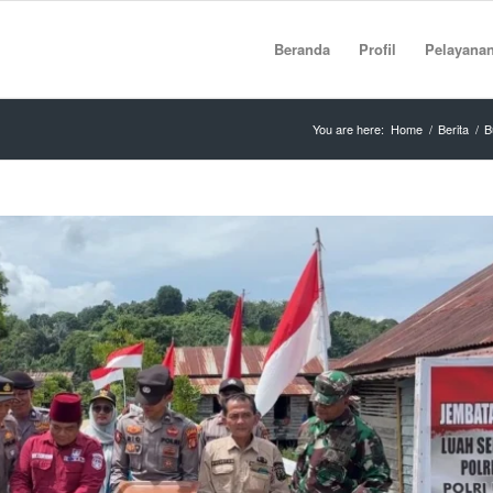
Beranda
Profil
Pelayana
You are here:
Home
/
Berita
/
B