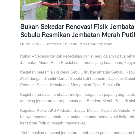
Bukan Sekedar Renovasi Fisik Jembata
Sebulu Resmikan Jembatan Merah Putih
/
/
/
Mei 22, 2026
0 Comments
in
Berita
,
Berita Lokal
by
admin
Kukar – Sebagai bentuk kepedulian dan sinergi dalam upaya rehab
Jembatan Merah Putih Presisi demi menunjang keamanan, kenyam
Kegiatan peresmian di Desa Sebulu Ilir, Kecamatan Sebulu, Kabu
2026 dengan dihadiri Camat Sebulu Edi Fahrudin, Kapolsek Sebul
Personel Polsek Sebulu dan Masyarakat Desa Sebulu Ilir.
Kegiatan renovasi jembatan meliputi pergantian papan yang rusa
samping jembatan serta pemasangan Bendera Merah Putih di sis
Kapolres Kukar AKBP Khairul Basyar Melalui Kapolsek Sebulu 
bahwa renovasi jembatan ini bukan sekadar menerovasi fisik, tet
kehadiran Polri di tengah masyarakat.
“Keberhasilan renovasi jembatan merah putih presisi merupakan h