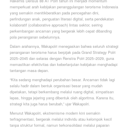
Rakernis Densus 88 AT Polri tahun ini menjadi momentum
memperkuat arah kebijakan penanggulangan terorisme Indonesia
yang semakin menitikberatkan pada pencegahan dini,
perlindungan anak, penguatan literasi digital, serta pendekatan
kolaboratif (collaborative approach) lintas sektor, seiring
perkembangan ancaman yang bergerak lebih cepat dibanding
pola penanganan sebelumnya.
Dalam arahannya, Wakapolri menegaskan bahwa seluruh strategi
penanganan terorisme harus berpijak pada Grand Strategy Polri
2025–2045 dan selaras dengan Renstra Polri 2025–2029, guna
memastikan efektivitas dan keberlanjutan kebijakan menghadapi
tantangan masa depan.
“Kita sedang menghadapi perubahan besar. Ancaman tidak lagi
selalu hadir dalam bentuk organisasi besar yang mudah
dipetakan, tetapi berkembang melalui ruang digital, simpatisan
lepas, hingga jejaring yang dibentuk oleh algoritma. Karena itu,
strategi kita juga harus berubah,” ujar Wakapolri.
Menurut Wakapolri, ekstremisme modern kini semakin
terfragmentasi, bergerak melalui individu atau kelompok kecil
tanpa struktur formal, namun terkonsolidasi melalui paparan