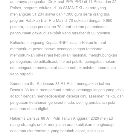
antaranya penguatan Direktorat PPA-PPO di 11 Polda dan 22
Polres, program edukasi di 90 SMAN DKI Jakarta yang
menjangkau 31.234 siswa dan 1.300 guru serta orang tua,
program Ratakan Bali Pro Max di 70 sekolah dengan 9.950
peserta, hingga penerbitan 70 surat edaran pembatasan
penggunaan gawai di sekolah yang tersebar di 33 provinsi.
Kehadiran langsung Kepala BNPT dalam Rakernis turut
memperkuat pesan bahwa penanggulangan terorisme
membutuhkan orkestrasi kebijakan nasional, menghubungkan
pencegahan, deradikalisasi, literasi publik, penegakan hukum,
dan penguatan masyarakat dalam satu ekosistem keamanan
yang terpadu.
Sementara itu, Kadensus 88 AT Polri menegaskan bahwa
Densus 88 terus memperkuat strategi penanggulangan yang lebih
adaptif dengan mengedepankan deteksi dini, asesmen risiko, dan
penguatan ketahanan generasi muda, seiring perubahan pola
ancaman di era digital.
Rakernis Densus 88 AT Polri Tahun Anggaran 2026 menjadi
ruang strategis untuk menyusun arah kebijakan menghadapi
ancaman ekstremisme yang berubah cepat, sekaligus