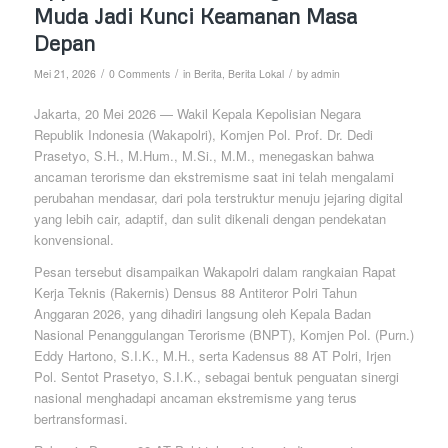
Muda Jadi Kunci Keamanan Masa
Depan
/
/
/
Mei 21, 2026
0 Comments
in
Berita
,
Berita Lokal
by
admin
Jakarta, 20 Mei 2026 — Wakil Kepala Kepolisian Negara
Republik Indonesia (Wakapolri), Komjen Pol. Prof. Dr. Dedi
Prasetyo, S.H., M.Hum., M.Si., M.M., menegaskan bahwa
ancaman terorisme dan ekstremisme saat ini telah mengalami
perubahan mendasar, dari pola terstruktur menuju jejaring digital
yang lebih cair, adaptif, dan sulit dikenali dengan pendekatan
konvensional.
Pesan tersebut disampaikan Wakapolri dalam rangkaian Rapat
Kerja Teknis (Rakernis) Densus 88 Antiteror Polri Tahun
Anggaran 2026, yang dihadiri langsung oleh Kepala Badan
Nasional Penanggulangan Terorisme (BNPT), Komjen Pol. (Purn.)
Eddy Hartono, S.I.K., M.H., serta Kadensus 88 AT Polri, Irjen
Pol. Sentot Prasetyo, S.I.K., sebagai bentuk penguatan sinergi
nasional menghadapi ancaman ekstremisme yang terus
bertransformasi.