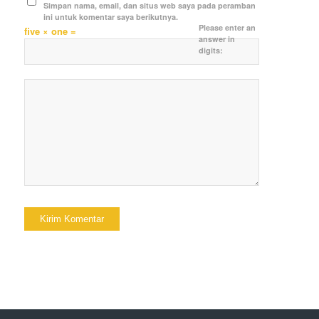
Simpan nama, email, dan situs web saya pada peramban
ini untuk komentar saya berikutnya.
Please enter an
five × one =
answer in
digits: