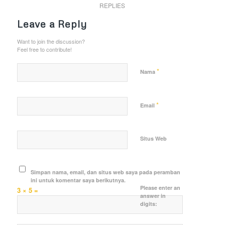
REPLIES
Leave a Reply
Want to join the discussion?
Feel free to contribute!
*
Nama
*
Email
Situs Web
Simpan nama, email, dan situs web saya pada peramban
ini untuk komentar saya berikutnya.
Please enter an
3 × 5 =
answer in
digits: