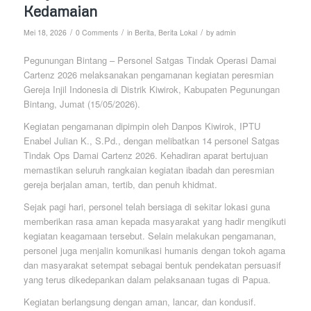
Kedamaian
/
/
/
Mei 18, 2026
0 Comments
in
Berita
,
Berita Lokal
by
admin
Pegunungan Bintang – Personel Satgas Tindak Operasi Damai
Cartenz 2026 melaksanakan pengamanan kegiatan peresmian
Gereja Injil Indonesia di Distrik Kiwirok, Kabupaten Pegunungan
Bintang, Jumat (15/05/2026).
Kegiatan pengamanan dipimpin oleh Danpos Kiwirok, IPTU
Enabel Julian K., S.Pd., dengan melibatkan 14 personel Satgas
Tindak Ops Damai Cartenz 2026. Kehadiran aparat bertujuan
memastikan seluruh rangkaian kegiatan ibadah dan peresmian
gereja berjalan aman, tertib, dan penuh khidmat.
Sejak pagi hari, personel telah bersiaga di sekitar lokasi guna
memberikan rasa aman kepada masyarakat yang hadir mengikuti
kegiatan keagamaan tersebut. Selain melakukan pengamanan,
personel juga menjalin komunikasi humanis dengan tokoh agama
dan masyarakat setempat sebagai bentuk pendekatan persuasif
yang terus dikedepankan dalam pelaksanaan tugas di Papua.
Kegiatan berlangsung dengan aman, lancar, dan kondusif.