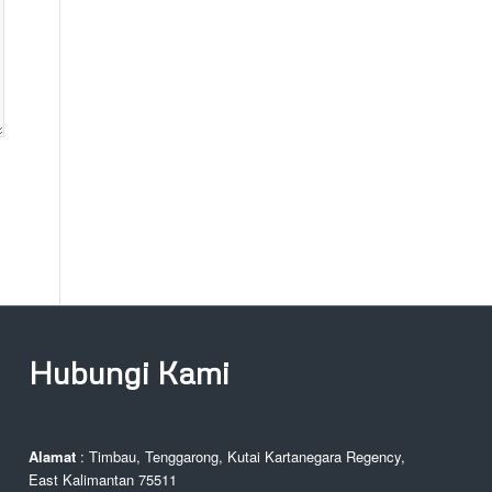
Hubungi Kami
Alamat
: Timbau, Tenggarong, Kutai Kartanegara Regency,
East Kalimantan 75511