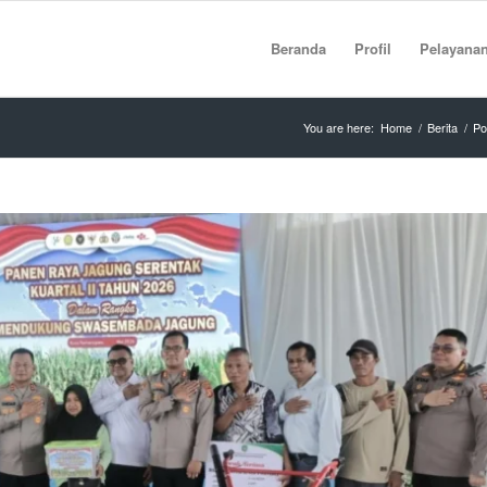
Beranda
Profil
Pelayana
You are here:
Home
/
Berita
/
Po