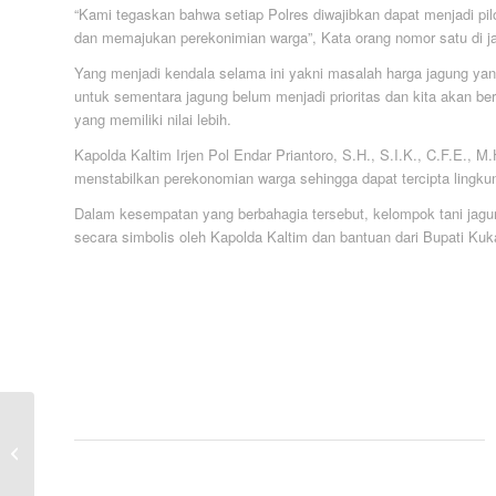
“Kami tegaskan bahwa setiap Polres diwajibkan dapat menjadi pi
dan memajukan perekonimian warga”, Kata orang nomor satu di jaj
Yang menjadi kendala selama ini yakni masalah harga jagung yan
untuk sementara jagung belum menjadi prioritas dan kita akan 
yang memiliki nilai lebih.
Kapolda Kaltim Irjen Pol Endar Priantoro, S.H., S.I.K., C.F.E.,
menstabilkan perekonomian warga sehingga dapat tercipta lingk
Dalam kesempatan yang berbahagia tersebut, kelompok tani jagu
secara simbolis oleh Kapolda Kaltim dan bantuan dari Bupati Kuka
Polri Target Bangun
1.500 SPPG di
Indonesia pada Tahun
2026