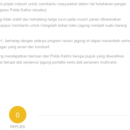
lot projek industri untuk membantu masyarakat dalam hal ketahanan pangan
aran Polda Kaltim tersebut.
g tidak stabil dan terkadang harga turun pada musim panen dikarenakan
berupaya membantu untuk mengolah bahan baku jagung menjadi suatu barang
 M.H., berharap dengan adanya program tanam jagung ini dapat menambah serta
ungan yang aman dan kondusif.
ng mendapatkan bantuan dari Polda Kaltim berupa pupuk yang diserahkan
r berupa alat penjemur jagung portable serta alat penanam multivator.
0
REPLIES