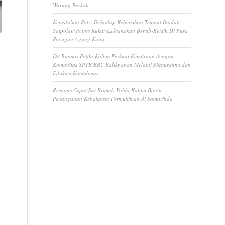
Warung Berkah
Kepedulian Polri Terhadap Kebersihan Tempat Ibadah,
Satpolair Polres Kukar Laksanakan Bersih-Bersih Di Pura
Payogan Agung Kutai
Dit Binmas Polda Kaltim Perkuat Kemitraan dengan
Komunitas SPTB BRC Balikpapan Melalui Silaturahmi dan
Edukasi Kamtibmas
Respons Cepat Sat Brimob Polda Kaltim Bantu
Penanganan Kebakaran Permukiman di Samarinda