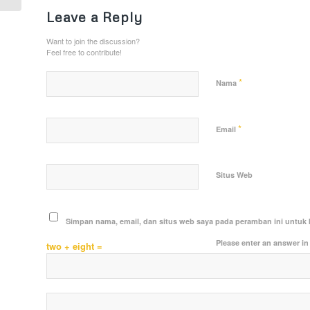
Leave a Reply
Want to join the discussion?
Feel free to contribute!
*
Nama
*
Email
Situs Web
Simpan nama, email, dan situs web saya pada peramban ini untuk 
Please enter an answer in 
two + eight =