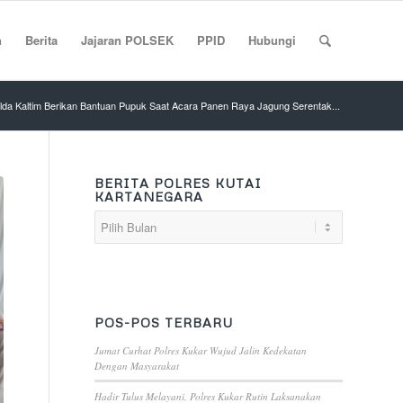
n
Berita
Jajaran POLSEK
PPID
Hubungi
lda Kaltim Berikan Bantuan Pupuk Saat Acara Panen Raya Jagung Serentak...
BERITA POLRES KUTAI
KARTANEGARA
POS-POS TERBARU
Jumat Curhat Polres Kukar Wujud Jalin Kedekatan
Dengan Masyarakat
Hadir Tulus Melayani, Polres Kukar Rutin Laksanakan