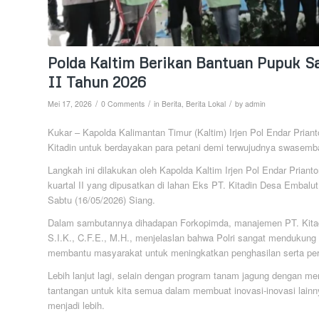
Polda Kaltim Berikan Bantuan Pupuk S
II Tahun 2026
/
/
/
Mei 17, 2026
0 Comments
in
Berita
,
Berita Lokal
by
admin
Kukar – Kapolda Kalimantan Timur (Kaltim) Irjen Pol Endar Priant
Kitadin untuk berdayakan para petani demi terwujudnya swasemb
Langkah ini dilakukan oleh Kapolda Kaltim Irjen Pol Endar Prianto
kuartal II yang dipusatkan di lahan Eks PT. Kitadin Desa Embal
Sabtu (16/05/2026) Siang.
Dalam sambutannya dihadapan Forkopimda, manajemen PT. Kitadin
S.I.K., C.F.E., M.H., menjelaslan bahwa Polri sangat mendukun
membantu masyarakat untuk meningkatkan penghasilan serta pe
Lebih lanjut lagi, selain dengan program tanam jagung dengan m
tantangan untuk kita semua dalam membuat inovasi-inovasi lai
menjadi lebih.