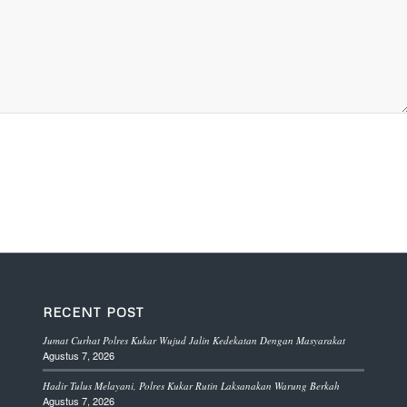
RECENT POST
Jumat Curhat Polres Kukar Wujud Jalin Kedekatan Dengan Masyarakat
Agustus 7, 2026
Hadir Tulus Melayani, Polres Kukar Rutin Laksanakan Warung Berkah
Agustus 7, 2026