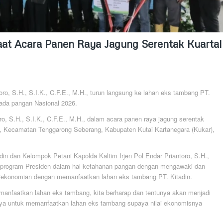
aat Acara Panen Raya Jagung Serentak Kuartal
oro, S.H., S.I.K., C.F.E., M.H., turun langsung ke lahan eks tambang PT.
ada pangan Nasional 2026.
ro, S.H., S.I.K., C.F.E., M.H., dalam acara panen raya jagung serentak
ut, Kecamatan Tenggarong Seberang, Kabupaten Kutai Kartanegara (Kukar),
 dan Kelompok Petani Kapolda Kaltim Irjen Pol Endar Priantoro, S.H.,
g program Presiden dalam hal ketahanan pangan dengan mengawaki dan
rekonomian dengan memanfaatkan lahan eks tambang PT. Kitadin.
emanfaatkan lahan eks tambang, kita berharap dan tentunya akan menjadi
nnya untuk memanfaatkan lahan eks tambang supaya nilai ekonomisnya