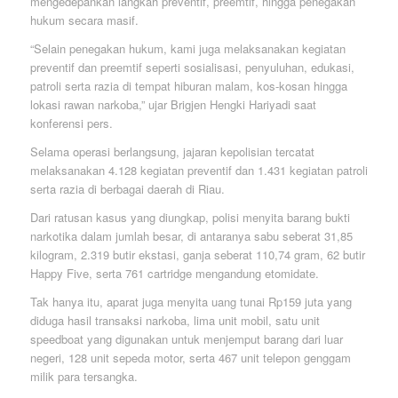
mengedepankan langkah preventif, preemtif, hingga penegakan
hukum secara masif.
“Selain penegakan hukum, kami juga melaksanakan kegiatan
preventif dan preemtif seperti sosialisasi, penyuluhan, edukasi,
patroli serta razia di tempat hiburan malam, kos-kosan hingga
lokasi rawan narkoba,” ujar Brigjen Hengki Hariyadi saat
konferensi pers.
Selama operasi berlangsung, jajaran kepolisian tercatat
melaksanakan 4.128 kegiatan preventif dan 1.431 kegiatan patroli
serta razia di berbagai daerah di Riau.
Dari ratusan kasus yang diungkap, polisi menyita barang bukti
narkotika dalam jumlah besar, di antaranya sabu seberat 31,85
kilogram, 2.319 butir ekstasi, ganja seberat 110,74 gram, 62 butir
Happy Five, serta 761 cartridge mengandung etomidate.
Tak hanya itu, aparat juga menyita uang tunai Rp159 juta yang
diduga hasil transaksi narkoba, lima unit mobil, satu unit
speedboat yang digunakan untuk menjemput barang dari luar
negeri, 128 unit sepeda motor, serta 467 unit telepon genggam
milik para tersangka.