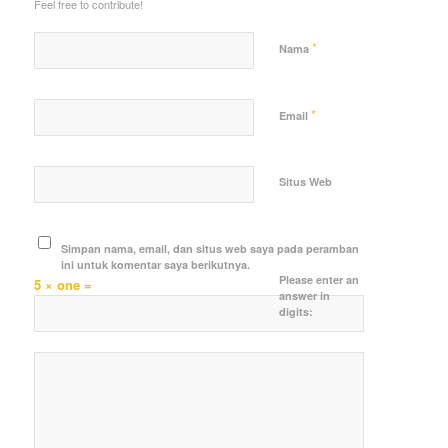
Feel free to contribute!
*
Nama
*
Email
Situs Web
Simpan nama, email, dan situs web saya pada peramban
ini untuk komentar saya berikutnya.
Please enter an
5 × one =
answer in
digits: