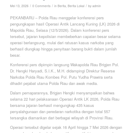
/
/
/
Mei 13, 2026
0 Comments
in
Berita
,
Berita Lokal
by
admin
PEKANBARU – Polda Riau menggelar konferensi pers
pengungkapan hasil Operasi Antik Lancang Kuning (LK) 2026 di
Mapolda Riau, Selasa (12/5/2026). Dalam konferensi pers
tersebut, jajaran kepolisian membeberkan capaian besar selama
operasi berlangsung, mulai dari ratusan kasus narkoba yang
berhasil diungkap hingga penyitaan barang bukti dalam jumlah
besar.
Konferensi pers dipimpin langsung Wakapolda Riau Brigjen Pol.
Dr. Hengki Haryadi, S.I.K., M.H. didampingi Direktur Reserse
Narkoba Polda Riau Kombes Pol. Putu Yudha Prawira serta
dihadiri pejabat utama Polda Riau dan awak media.
Dalam pemaparannya, Brigjen Hengki menyampaikan bahwa
selama 22 hari pelaksanaan Operasi Antik LK 2026, Polda Riau
bersama jajaran berhasil mengungkap 435 kasus
penyalahgunaan dan peredaran narkotika dengan total 557
tersangka diamankan dari berbagai wilayah di Provinsi Riau.
Operasi tersebut digelar sejak 16 April hingga 7 Mei 2026 dengan