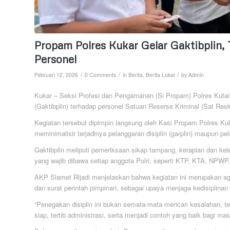
Propam Polres Kukar Gelar Gaktibplin, 
Personel
/
/
/
Februari 12, 2026
0 Comments
in
Berita
,
Berita Lokal
by
Admin
Kukar – Seksi Profesi dan Pengamanan (Si Propam) Polres Kutai 
(Gaktibplin) terhadap personel Satuan Reserse Kriminal (Sat Resk
Kegiatan tersebut dipimpin langsung oleh Kasi Propam Polres Ku
meminimalisir terjadinya pelanggaran disiplin (garplin) maupun pe
Gaktibplin meliputi pemeriksaan sikap tampang, kerapian dan kel
yang wajib dibawa setiap anggota Polri, seperti KTP, KTA, NPW
AKP Slamet Rijadi menjelaskan bahwa kegiatan ini merupakan ag
dan surat perintah pimpinan, sebagai upaya menjaga kedisiplina
“Penegakan disiplin ini bukan semata-mata mencari kesalahan, te
siap, tertib administrasi, serta menjadi contoh yang baik bagi ma