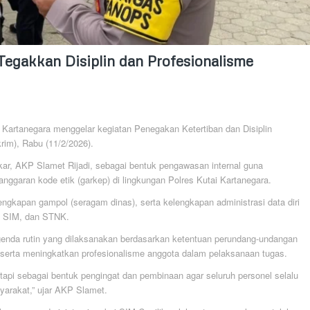
Tegakkan Disiplin dan Profesionalisme
Kartanegara menggelar kegiatan Penegakan Ketertiban dan Disiplin
rim), Rabu (11/2/2026).
kar, AKP Slamet Rijadi, sebagai bentuk pengawasan internal guna
langgaran kode etik (garkep) di lingkungan Polres Kutai Kartanegara.
engkapan gampol (seragam dinas), serta kelengkapan administrasi data diri
P, SIM, dan STNK.
enda rutin yang dilaksanakan berdasarkan ketentuan perundang-undangan
n serta meningkatkan profesionalisme anggota dalam pelaksanaan tugas.
tapi sebagai bentuk pengingat dan pembinaan agar seluruh personel selalu
syarakat,” ujar AKP Slamet.