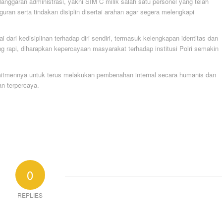
ggaran administrasi, yakni SIM C milik salah satu personel yang telah
ran serta tindakan disiplin disertai arahan agar segera melengkapi
ari kedisiplinan terhadap diri sendiri, termasuk kelengkapan identitas dan
ang rapi, diharapkan kepercayaan masyarakat terhadap institusi Polri semakin
omitmennya untuk terus melakukan pembenahan internal secara humanis dan
an terpercaya.
0
REPLIES