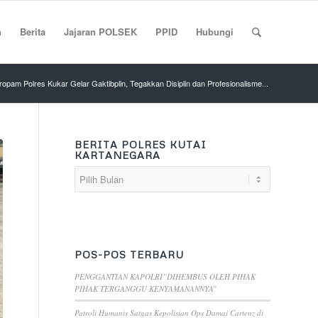
n
Berita
Jajaran POLSEK
PPID
Hubungi
ropam Polres Kukar Gelar Gaktibplin, Tegakkan Disiplin dan Profesionalisme...
BERITA POLRES KUTAI
KARTANEGARA
POS-POS TERBARU
PENGGANTIAN KAPOLRI”DIHEMBUS OLEH PIHAK
PIHAK TERGANGGU KENYAMANANNYA”
Patroli Humanis Satgas Kepolisian Ops Damai Cartenz di