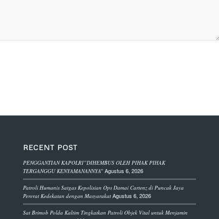
RECENT POST
PENGGANTIAN KAPOLRI”DIHEMBUS OLEH PIHAK PIHAK
Agustus 6, 2026
TERGANGGU KENYAMANANNYA”
Patroli Humanis Satgas Kepolisian Ops Damai Cartenz di Puncak Jaya
Agustus 6, 2026
Pererat Kedekatan dengan Masyarakat
Sat Brimob Polda Kaltim Tingkatkan Patroli Objek Vital untuk Menjamin