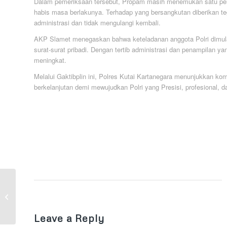
Dalam pemeriksaan tersebut, Propam masih menemukan satu pelan
habis masa berlakunya. Terhadap yang bersangkutan diberikan tegu
administrasi dan tidak mengulangi kembali.
AKP Slamet menegaskan bahwa keteladanan anggota Polri dimulai d
surat-surat pribadi. Dengan tertib administrasi dan penampilan y
meningkat.
Melalui Gaktibplin ini, Polres Kutai Kartanegara menunjukkan k
berkelanjutan demi mewujudkan Polri yang Presisi, profesional, d
Polsek Kota Bangun
Sosialisasikan Bahaya
Narkoba dan Miras di
SMAN 2 Kota B...
Leave a Reply