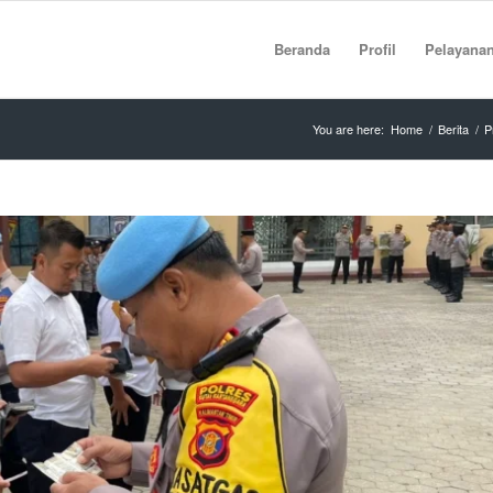
Beranda
Profil
Pelayana
You are here:
Home
/
Berita
/
P