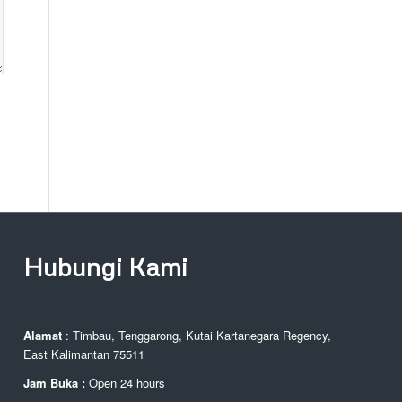
Hubungi Kami
Alamat
: Timbau, Tenggarong, Kutai Kartanegara Regency,
East Kalimantan 75511
Jam Buka :
Open 24 hours