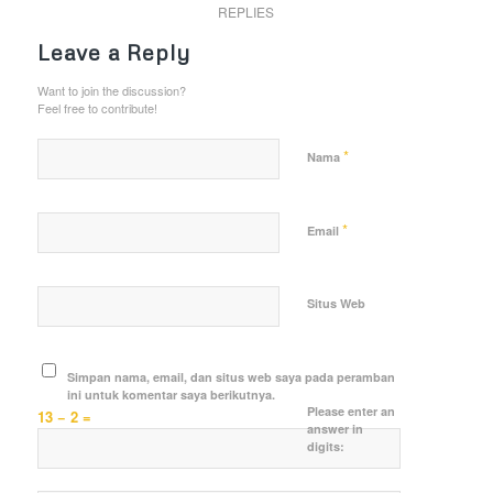
REPLIES
Leave a Reply
Want to join the discussion?
Feel free to contribute!
*
Nama
*
Email
Situs Web
Simpan nama, email, dan situs web saya pada peramban
ini untuk komentar saya berikutnya.
Please enter an
13 − 2 =
answer in
digits: