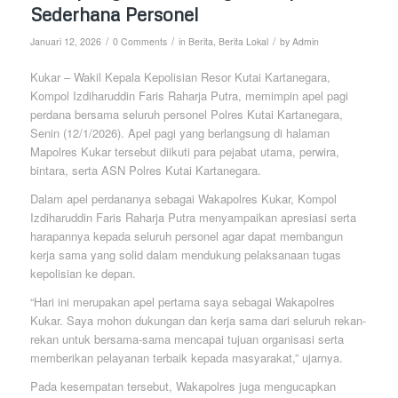
Sederhana Personel
/
/
/
Januari 12, 2026
0 Comments
in
Berita
,
Berita Lokal
by
Admin
Kukar – Wakil Kepala Kepolisian Resor Kutai Kartanegara,
Kompol Izdiharuddin Faris Raharja Putra, memimpin apel pagi
perdana bersama seluruh personel Polres Kutai Kartanegara,
Senin (12/1/2026). Apel pagi yang berlangsung di halaman
Mapolres Kukar tersebut diikuti para pejabat utama, perwira,
bintara, serta ASN Polres Kutai Kartanegara.
Dalam apel perdananya sebagai Wakapolres Kukar, Kompol
Izdiharuddin Faris Raharja Putra menyampaikan apresiasi serta
harapannya kepada seluruh personel agar dapat membangun
kerja sama yang solid dalam mendukung pelaksanaan tugas
kepolisian ke depan.
“Hari ini merupakan apel pertama saya sebagai Wakapolres
Kukar. Saya mohon dukungan dan kerja sama dari seluruh rekan-
rekan untuk bersama-sama mencapai tujuan organisasi serta
memberikan pelayanan terbaik kepada masyarakat,” ujarnya.
Pada kesempatan tersebut, Wakapolres juga mengucapkan