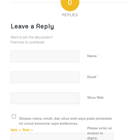
0
REPLIES
Leave a Reply
Want to join the discussion?
Feel free to contribute!
*
Nama
*
Email
Situs Web
Simpan nama, email, dan situs web saya pada peramban
ini untuk komentar saya berikutnya.
Please enter an
two × five =
answer in
digits: