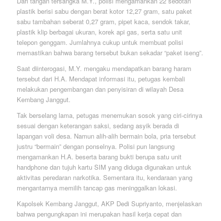
Dari tangan tersangka M.Y., polisi mengamankan 22 sedotan
plastik berisi sabu dengan berat kotor 12,27 gram, satu paket
sabu tambahan seberat 0,27 gram, pipet kaca, sendok takar,
plastik klip berbagai ukuran, korek api gas, serta satu unit
telepon genggam. Jumlahnya cukup untuk membuat polisi
memastikan bahwa barang tersebut bukan sekadar “paket iseng”.
Saat diinterogasi, M.Y. mengaku mendapatkan barang haram
tersebut dari H.A. Mendapat informasi itu, petugas kembali
melakukan pengembangan dan penyisiran di wilayah Desa
Kembang Janggut.
Tak berselang lama, petugas menemukan sosok yang ciri-cirinya
sesuai dengan keterangan saksi, sedang asyik berada di
lapangan voli desa. Namun alih-alih bermain bola, pria tersebut
justru “bermain” dengan ponselnya. Polisi pun langsung
mengamankan H.A. beserta barang bukti berupa satu unit
handphone dan tujuh kartu SIM yang diduga digunakan untuk
aktivitas peredaran narkotika. Sementara itu, kendaraan yang
mengantarnya memilih tancap gas meninggalkan lokasi.
Kapolsek Kembang Janggut, AKP Dedi Supriyanto, menjelaskan
bahwa pengungkapan ini merupakan hasil kerja cepat dan