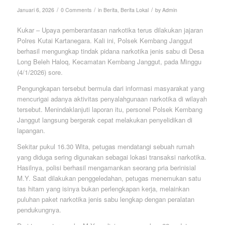
/
/
/
Januari 6, 2026
0 Comments
in
Berita
,
Berita Lokal
by
Admin
Kukar – Upaya pemberantasan narkotika terus dilakukan jajaran
Polres Kutai Kartanegara. Kali ini, Polsek Kembang Janggut
berhasil mengungkap tindak pidana narkotika jenis sabu di Desa
Long Beleh Haloq, Kecamatan Kembang Janggut, pada Minggu
(4/1/2026) sore.
Pengungkapan tersebut bermula dari informasi masyarakat yang
mencurigai adanya aktivitas penyalahgunaan narkotika di wilayah
tersebut. Menindaklanjuti laporan itu, personel Polsek Kembang
Janggut langsung bergerak cepat melakukan penyelidikan di
lapangan.
Sekitar pukul 16.30 Wita, petugas mendatangi sebuah rumah
yang diduga sering digunakan sebagai lokasi transaksi narkotika.
Hasilnya, polisi berhasil mengamankan seorang pria berinisial
M.Y. Saat dilakukan penggeledahan, petugas menemukan satu
tas hitam yang isinya bukan perlengkapan kerja, melainkan
puluhan paket narkotika jenis sabu lengkap dengan peralatan
pendukungnya.