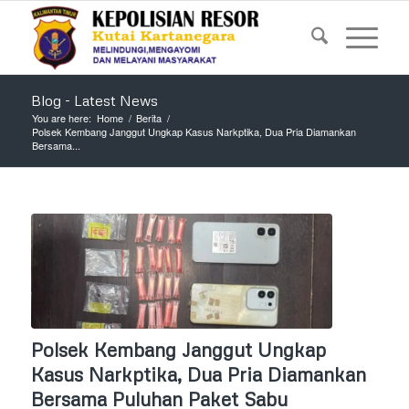
Blog - Latest News
You are here:
Home
/
Berita
/
Polsek Kembang Janggut Ungkap Kasus Narkptika, Dua Pria Diamankan
Bersama...
Polsek Kembang Janggut Ungkap
Kasus Narkptika, Dua Pria Diamankan
Bersama Puluhan Paket Sabu