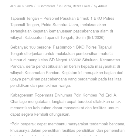
/
/
/
Januari 6, 2026
0 Comments
in
Berita
,
Berita Lokal
by
Admin
Tapanuli Tengah – Personel Pasukan Brimob 1 BKO Polres
Tapanuli Tengah, Polda Sumatra Utara, melaksanakan
serangkaian kegiatan kemanusiaan pascabencana alam di
wilayah Kabupaten Tapanuli Tengah, Senin (5/1/2026).
Sebanyak 100 personel Pasbrimob 1 BKO Polres Tapanuli
Tengah diterjunkan untuk melakukan pembersihan material
lumpur di ruang kelas SD Negeri 158502 Sibuluan, Kecamatan
Pandan, serta pendistribusian air bersih kepada masyarakat di
wilayah Kecamatan Pandan. Kegiatan ini merupakan bagian dari
upaya pemulihan pascabencana yang berdampak pada fasilitas
pendidikan dan pemukiman warga.
Kabagpenum Ropenmas Divhumas Polri Kombes Pol Erdi A.
Chaniago mengatakan, langkah cepat tersebut dilakukan untuk
memastikan kebutuhan dasar masyarakat dan fasilitas umum
dapat segera kembali difungsikan.
“Polri bergerak cepat membantu masyarakat terdampak bencana,
khususnya dalam pemulihan fasilitas pendidikan dan pemenuhan