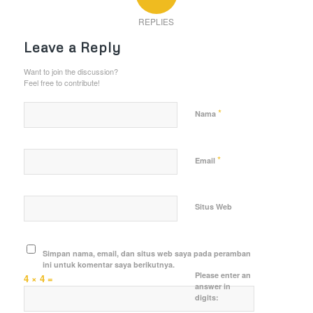
REPLIES
Leave a Reply
Want to join the discussion?
Feel free to contribute!
*
Nama
*
Email
Situs Web
Simpan nama, email, dan situs web saya pada peramban
ini untuk komentar saya berikutnya.
Please enter an
4 × 4 =
answer in
digits: