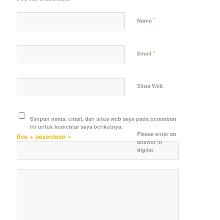
*
Nama
*
Email
Situs Web
Simpan nama, email, dan situs web saya pada peramban
ini untuk komentar saya berikutnya.
Please enter an
five + seventeen =
answer in
digits: