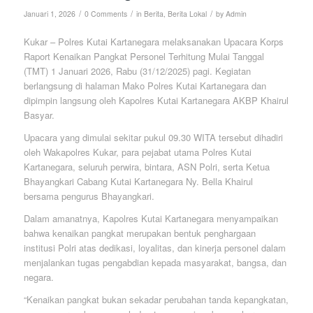
/
/
/
Januari 1, 2026
0 Comments
in
Berita
,
Berita Lokal
by
Admin
Kukar – Polres Kutai Kartanegara melaksanakan Upacara Korps
Raport Kenaikan Pangkat Personel Terhitung Mulai Tanggal
(TMT) 1 Januari 2026, Rabu (31/12/2025) pagi. Kegiatan
berlangsung di halaman Mako Polres Kutai Kartanegara dan
dipimpin langsung oleh Kapolres Kutai Kartanegara AKBP Khairul
Basyar.
Upacara yang dimulai sekitar pukul 09.30 WITA tersebut dihadiri
oleh Wakapolres Kukar, para pejabat utama Polres Kutai
Kartanegara, seluruh perwira, bintara, ASN Polri, serta Ketua
Bhayangkari Cabang Kutai Kartanegara Ny. Bella Khairul
bersama pengurus Bhayangkari.
Dalam amanatnya, Kapolres Kutai Kartanegara menyampaikan
bahwa kenaikan pangkat merupakan bentuk penghargaan
institusi Polri atas dedikasi, loyalitas, dan kinerja personel dalam
menjalankan tugas pengabdian kepada masyarakat, bangsa, dan
negara.
“Kenaikan pangkat bukan sekadar perubahan tanda kepangkatan,