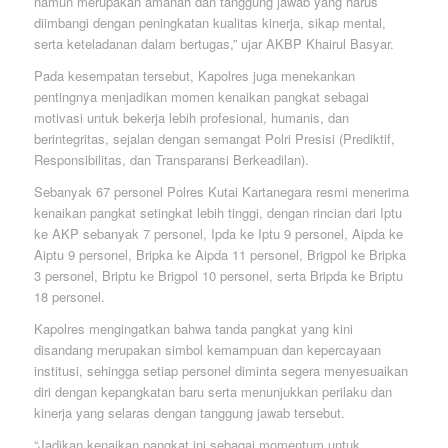
namun merupakan amanah dan tanggung jawab yang harus
diimbangi dengan peningkatan kualitas kinerja, sikap mental,
serta keteladanan dalam bertugas,” ujar AKBP Khairul Basyar.
Pada kesempatan tersebut, Kapolres juga menekankan
pentingnya menjadikan momen kenaikan pangkat sebagai
motivasi untuk bekerja lebih profesional, humanis, dan
berintegritas, sejalan dengan semangat Polri Presisi (Prediktif,
Responsibilitas, dan Transparansi Berkeadilan).
Sebanyak 67 personel Polres Kutai Kartanegara resmi menerima
kenaikan pangkat setingkat lebih tinggi, dengan rincian dari Iptu
ke AKP sebanyak 7 personel, Ipda ke Iptu 9 personel, Aipda ke
Aiptu 9 personel, Bripka ke Aipda 11 personel, Brigpol ke Bripka
3 personel, Briptu ke Brigpol 10 personel, serta Bripda ke Briptu
18 personel.
Kapolres mengingatkan bahwa tanda pangkat yang kini
disandang merupakan simbol kemampuan dan kepercayaan
institusi, sehingga setiap personel diminta segera menyesuaikan
diri dengan kepangkatan baru serta menunjukkan perilaku dan
kinerja yang selaras dengan tanggung jawab tersebut.
“Jadikan kenaikan pangkat ini sebagai momentum untuk