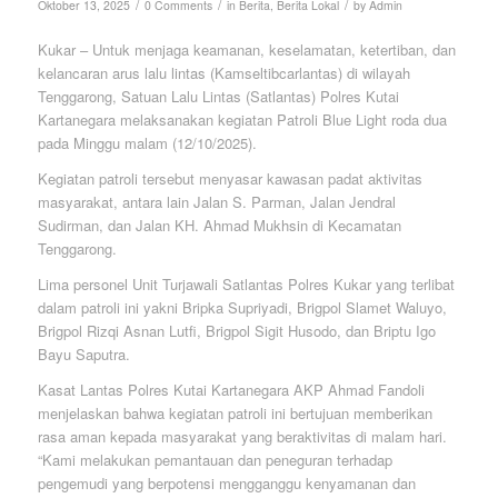
/
/
/
Oktober 13, 2025
0 Comments
in
Berita
,
Berita Lokal
by
Admin
Kukar – Untuk menjaga keamanan, keselamatan, ketertiban, dan
kelancaran arus lalu lintas (Kamseltibcarlantas) di wilayah
Tenggarong, Satuan Lalu Lintas (Satlantas) Polres Kutai
Kartanegara melaksanakan kegiatan Patroli Blue Light roda dua
pada Minggu malam (12/10/2025).
Kegiatan patroli tersebut menyasar kawasan padat aktivitas
masyarakat, antara lain Jalan S. Parman, Jalan Jendral
Sudirman, dan Jalan KH. Ahmad Mukhsin di Kecamatan
Tenggarong.
Lima personel Unit Turjawali Satlantas Polres Kukar yang terlibat
dalam patroli ini yakni Bripka Supriyadi, Brigpol Slamet Waluyo,
Brigpol Rizqi Asnan Lutfi, Brigpol Sigit Husodo, dan Briptu Igo
Bayu Saputra.
Kasat Lantas Polres Kutai Kartanegara AKP Ahmad Fandoli
menjelaskan bahwa kegiatan patroli ini bertujuan memberikan
rasa aman kepada masyarakat yang beraktivitas di malam hari.
“Kami melakukan pemantauan dan peneguran terhadap
pengemudi yang berpotensi mengganggu kenyamanan dan