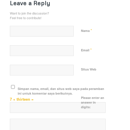
Leave a Reply
Want to join the discussion?
Feel free to contribute!
*
Nama
*
Email
Situs Web
Simpan nama, email, dan situs web saya pada peramban
ini untuk komentar saya berikutnya.
Please enter an
7 + thirteen =
answer in
digits: