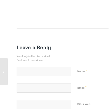
Leave a Reply
Want to join the discussion?
Feel free to contribute!
Edukasi Masyarakat,
Satlantas Polres Kutai
*
Nama
Kartanegara Bagikan
Stiker Tertib...
*
Email
Situs Web