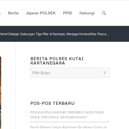
n
Berita
Jajaran POLSEK
PPID
Hubungi
Patroli Dialogis Gabungan Tiga Pilar di Samboja, Menjaga Kondusifitas Pasca...
BERITA POLRES KUTAI
KARTANEGARA
POS-POS TERBARU
PENGGANTIAN KAPOLRI”DIHEMBUS OLEH PIHAK
PIHAK TERGANGGU KENYAMANANNYA”
Patroli Humanis Satgas Kepolisian Ops Damai Cartenz di