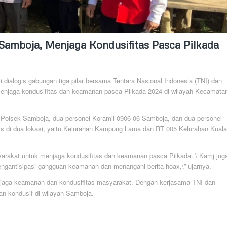
i Samboja, Menjaga Kondusifitas Pasca Pilkada
 dialogis gabungan tiga pilar bersama Tentara Nasional Indonesia (TNI) dan
 menjaga kondusifitas dan keamanan pasca Pilkada 2024 di wilayah Kecamata
onel Polsek Samboja, dua personel Koramil 0906-06 Samboja, dan dua personel
s di dua lokasi, yaitu Kelurahan Kampung Lama dan RT 005 Kelurahan Kuala
rakat untuk menjaga kondusifitas dan keamanan pasca Pilkada. \”Kamj jug
gantisipasi gangguan keamanan dan menangani berita hoax,\” ujarnya.
 menjaga keamanan dan kondusifitas masyarakat. Dengan kerjasama TNI dan
dan kondusif di wilayah Samboja.