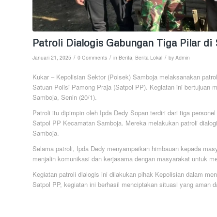
Patroli Dialogis Gabungan Tiga Pilar d
/
/
/
Januari 21, 2025
0 Comments
in
Berita
,
Berita Lokal
by
Admin
Kukar – Kepolisian Sektor (Polsek) Samboja melaksanakan patroli
Satuan Polisi Pamong Praja (Satpol PP). Kegiatan ini bertujuan
Samboja, Senin (20/1).
Patroli itu dipimpin oleh Ipda Dedy Sopan terdiri dari tiga pers
Satpol PP Kecamatan Samboja. Mereka melakukan patroli dialogi
Samboja.
Selama patroli, Ipda Dedy menyampaikan himbauan kepada masya
menjalin komunikasi dan kerjasama dengan masyarakat untuk men
Kegiatan patroli dialogis ini dilakukan pihak Kepolisian dalam
Satpol PP, kegiatan ini berhasil menciptakan situasi yang aman 