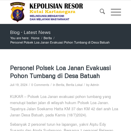
Blog - Latest News
You are here:
Home
/
Berita
/
Personel Polsek Loa Janan Evakuasi Pohon Tumbang di Desa Batuah
Personel Polsek Loa Janan Evakuasi
Pohon Tumbang di Desa Batuah
/
/
/
Juli 19, 2024
0 Comments
in
Berita
,
Berita Lokal
by
Admin
KUKAR – Polsek Loa Janan evakuasi pohon tumbang yang
menutupi badan jalan di wilayah hukum Polsek Loa Janan.
Tepatnya Jalan Soekarno Hatta KM 37 dan KM 42 dari arah Loa
Janan Desa Batuah, pada Kamis (18/7)2024).
Sebanyak 2 personel turun ke lapangan, yakni Aiptu Edy
Susanto dan Aipda Sudarsono. Bersama 1 personel Relawan