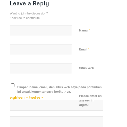
Leave a Reply
Want to join the discussion?
Feel free to contribute!
*
Nama
*
Email
Situs Web
Simpan nama, email, dan situs web saya pada peramban
ini untuk komentar saya berikutnya.
Please enter an
eighteen − twelve =
answer in
digits: