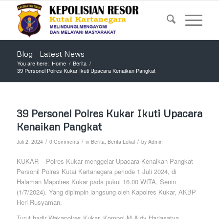
Blog - Latest News
You are here:
Home
/
Berita
/
39 Personel Polres Kukar Ikuti Upacara Kenaikan Pangkat
39 Personel Polres Kukar Ikuti Upacara
Kenaikan Pangkat
/
/
/
Juli 2, 2024
0 Comments
in
Berita
,
Berita Lokal
by
Admin
KUKAR – Polres Kukar menggelar Upacara Kenaikan Pangkat
Personil Polres Kutai Kartanegara periode 1 Juli 2024, di
Halaman Mapolres Kukar pada pukul 16.00 WITA, Senin
(1/7/2024). Yang dipimpin langsung oleh Kapolres Kukar, AKBP
Heri Rusyaman.
Turut hadir Wakapolres Kukar, Kompol M Aldy Harjasatya,