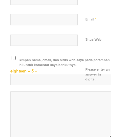
*
Email
Situs Web
Simpan nama, email, dan situs web saya pada peramban
ini untuk komentar saya berikutnya.
Please enter an
eighteen − 5 =
answer in
digits: