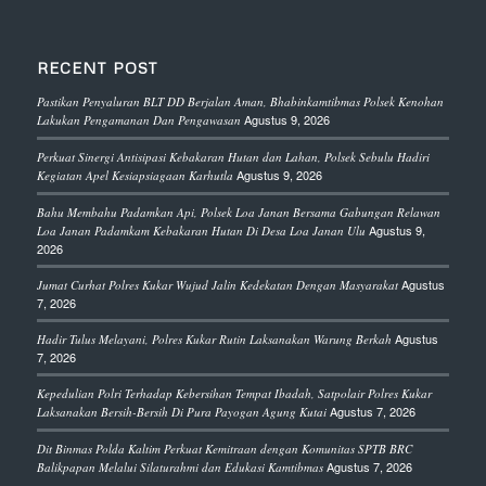
RECENT POST
Pastikan Penyaluran BLT DD Berjalan Aman, Bhabinkamtibmas Polsek Kenohan
Agustus 9, 2026
Lakukan Pengamanan Dan Pengawasan
Perkuat Sinergi Antisipasi Kebakaran Hutan dan Lahan, Polsek Sebulu Hadiri
Agustus 9, 2026
Kegiatan Apel Kesiapsiagaan Karhutla
Bahu Membahu Padamkan Api, Polsek Loa Janan Bersama Gabungan Relawan
Agustus 9,
Loa Janan Padamkam Kebakaran Hutan Di Desa Loa Janan Ulu
2026
Agustus
Jumat Curhat Polres Kukar Wujud Jalin Kedekatan Dengan Masyarakat
7, 2026
Agustus
Hadir Tulus Melayani, Polres Kukar Rutin Laksanakan Warung Berkah
7, 2026
Kepedulian Polri Terhadap Kebersihan Tempat Ibadah, Satpolair Polres Kukar
Agustus 7, 2026
Laksanakan Bersih-Bersih Di Pura Payogan Agung Kutai
Dit Binmas Polda Kaltim Perkuat Kemitraan dengan Komunitas SPTB BRC
Agustus 7, 2026
Balikpapan Melalui Silaturahmi dan Edukasi Kamtibmas