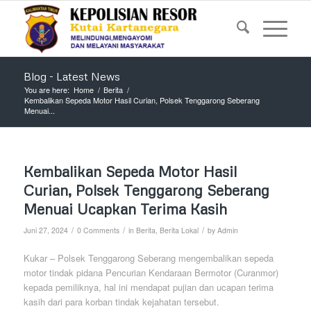
Blog - Latest News
You are here:
Home
/
Berita
/
Kembalikan Sepeda Motor Hasil Curian, Polsek Tenggarong Seberang
Menuai...
Kembalikan Sepeda Motor Hasil
Curian, Polsek Tenggarong Seberang
Menuai Ucapkan Terima Kasih
/
/
/
Juni 27, 2024
0 Comments
in
Berita
,
Berita Lokal
by
Admin
Kukar – Polsek Tenggarong Seberang mengembalikan sepeda
motor tindak pidana Pencurian Kendaraan Bermotor (Curanmor)
kepada pemiliknya, hal ini mendapat pujian dan ucapan terima
kasih dari para korban tindak kejahatan tersebut.