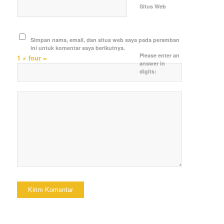
Situs Web
Simpan nama, email, dan situs web saya pada peramban
ini untuk komentar saya berikutnya.
Please enter an
1 × four =
answer in
digits: