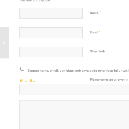
Feel free to contribute!
*
Nama
*
Email
Polsek Tabang Lakukan Patroli 3
Pilar, Paska Keputusan PSU dari MK
Situs Web
Simpan nama, email, dan situs web saya pada peramban ini untuk 
Please enter an answer in 
16 − 15 =