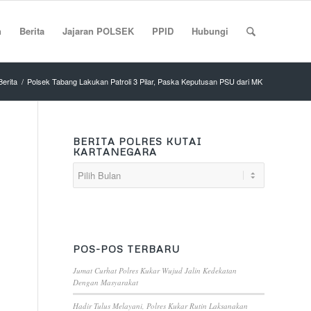
n
Berita
Jajaran POLSEK
PPID
Hubungi
Berita
/
Polsek Tabang Lakukan Patroli 3 Pilar, Paska Keputusan PSU dari MK
BERITA POLRES KUTAI
KARTANEGARA
POS-POS TERBARU
Jumat Curhat Polres Kukar Wujud Jalin Kedekatan
Dengan Masyarakat
Hadir Tulus Melayani, Polres Kukar Rutin Laksanakan