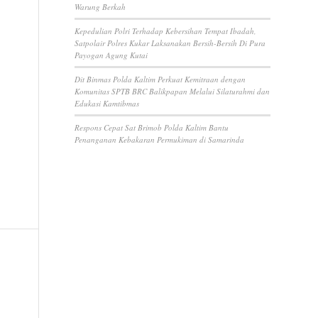
Warung Berkah
Kepedulian Polri Terhadap Kebersihan Tempat Ibadah,
Satpolair Polres Kukar Laksanakan Bersih-Bersih Di Pura
Payogan Agung Kutai
Dit Binmas Polda Kaltim Perkuat Kemitraan dengan
Komunitas SPTB BRC Balikpapan Melalui Silaturahmi dan
Edukasi Kamtibmas
Respons Cepat Sat Brimob Polda Kaltim Bantu
Penanganan Kebakaran Permukiman di Samarinda