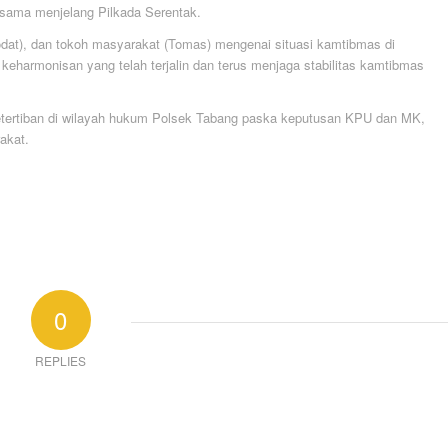
rsama menjelang Pilkada Serentak.
odat), dan tokoh masyarakat (Tomas) mengenai situasi kamtibmas di
keharmonisan yang telah terjalin dan terus menjaga stabilitas kamtibmas
ketertiban di wilayah hukum Polsek Tabang paska keputusan KPU dan MK,
akat.
0
REPLIES