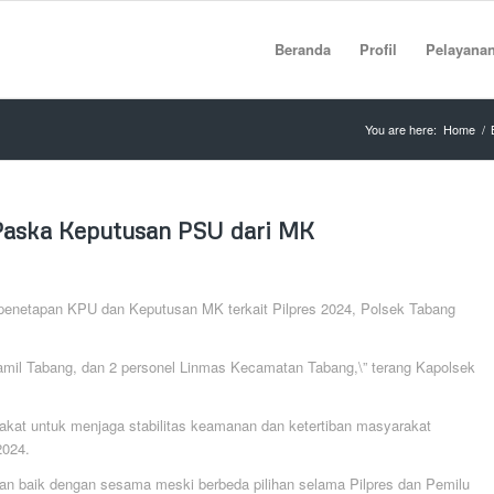
Beranda
Profil
Pelayana
You are here:
Home
/
, Paska Keputusan PSU dari MK
enetapan KPU dan Keputusan MK terkait Pilpres 2024, Polsek Tabang
oramil Tabang, dan 2 personel Linmas Kecamatan Tabang,\” terang Kapolsek
kat untuk menjaga stabilitas keamanan dan ketertiban masyarakat
2024.
an baik dengan sesama meski berbeda pilihan selama Pilpres dan Pemilu