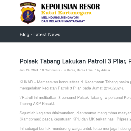
Blog - Latest News
Polsek Tabang Lakukan Patroli 3 Pilar
/
/
/
Juni 24, 2024
0 Comments
in
Berita
,
Berita Lokal
by
Admin
KUKAR – Memastikan kondusifitas di Kecamatan Tabang paska p
mengadakan kegiatan Patroli 3 Pilar, pada Jumat (21/6/2024).
\”Patroli ini melibatkan 3 personel Polsek Tabang, w personel K
Tabang AKP Basuki.
Sejumlah kegiatan dilaksanakan, diantaranya mengimbau masyara
(Kamtibmas) pasca keputusan KPU dan MK terkait hasil Pilpres 
Ini sebagai bentuk mendorong warga untuk tetap menjaga hubung