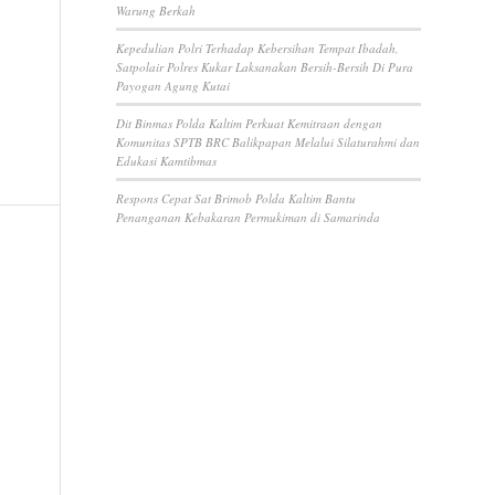
Warung Berkah
Kepedulian Polri Terhadap Kebersihan Tempat Ibadah,
Satpolair Polres Kukar Laksanakan Bersih-Bersih Di Pura
Payogan Agung Kutai
Dit Binmas Polda Kaltim Perkuat Kemitraan dengan
Komunitas SPTB BRC Balikpapan Melalui Silaturahmi dan
Edukasi Kamtibmas
Respons Cepat Sat Brimob Polda Kaltim Bantu
Penanganan Kebakaran Permukiman di Samarinda