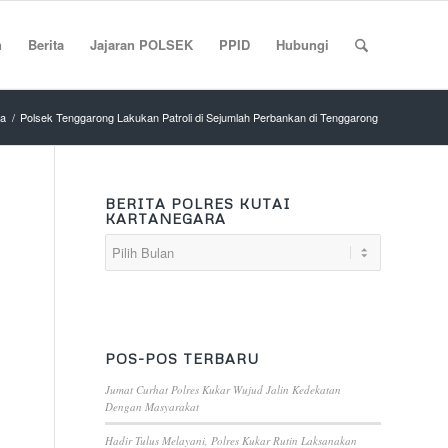
n
Berita
Jajaran POLSEK
PPID
Hubungi
ta
/
Polsek Tenggarong Lakukan Patroli di Sejumlah Perbankan di Tenggarong
BERITA POLRES KUTAI
KARTANEGARA
POS-POS TERBARU
Jumat Curhat Polres Kukar Wujud Jalin Kedekatan
Dengan Masyarakat
Hadir Tulus Melayani, Polres Kukar Rutin Laksanakan