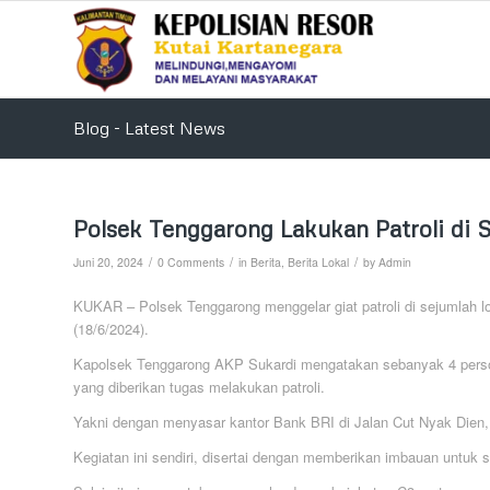
Blog - Latest News
Polsek Tenggarong Lakukan Patroli di 
/
/
/
Juni 20, 2024
0 Comments
in
Berita
,
Berita Lokal
by
Admin
KUKAR – Polsek Tenggarong menggelar giat patroli di sejumlah l
(18/6/2024).
Kapolsek Tenggarong AKP Sukardi mengatakan sebanyak 4 persone
yang diberikan tugas melakukan patroli.
Yakni dengan menyasar kantor Bank BRI di Jalan Cut Nyak Dien,
Kegiatan ini sendiri, disertai dengan memberikan imbauan untu