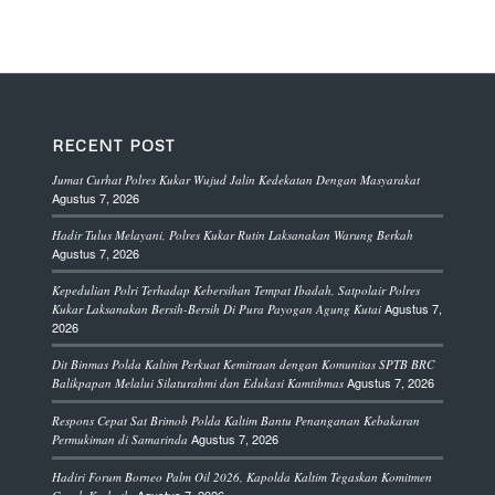
RECENT POST
Jumat Curhat Polres Kukar Wujud Jalin Kedekatan Dengan Masyarakat
Agustus 7, 2026
Hadir Tulus Melayani, Polres Kukar Rutin Laksanakan Warung Berkah
Agustus 7, 2026
Kepedulian Polri Terhadap Kebersihan Tempat Ibadah, Satpolair Polres
Agustus 7,
Kukar Laksanakan Bersih-Bersih Di Pura Payogan Agung Kutai
2026
Dit Binmas Polda Kaltim Perkuat Kemitraan dengan Komunitas SPTB BRC
Agustus 7, 2026
Balikpapan Melalui Silaturahmi dan Edukasi Kamtibmas
Respons Cepat Sat Brimob Polda Kaltim Bantu Penanganan Kebakaran
Agustus 7, 2026
Permukiman di Samarinda
Hadiri Forum Borneo Palm Oil 2026, Kapolda Kaltim Tegaskan Komitmen