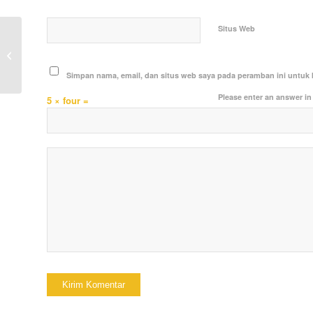
Situs Web
Bhabinkamtibmas Polsek Anggana
Hadiri Penutupan Pelatihan
Peningkatan Kapasitas...
Simpan nama, email, dan situs web saya pada peramban ini untuk 
Please enter an answer in 
5 × four =