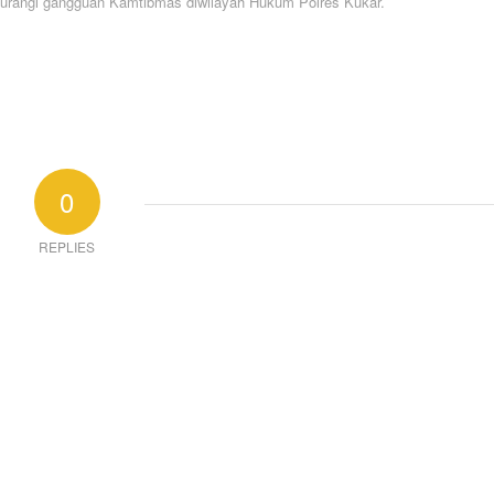
gurangi gangguan Kamtibmas diwilayah Hukum Polres Kukar.
0
REPLIES