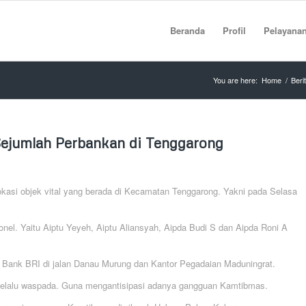
Beranda
Profil
Pelayana
You are here:
Home
/
Beri
Sejumlah Perbankan di Tenggarong
okasi objek vital yang berada di Kecamatan Tenggarong. Yakni pada Selasa
l. Yaitu Aiptu Yeyeh, Aiptu Aliansyah, Aipda Budi S dan Aipda Roni A
 Bank BRI di jalan Danau Murung dan Kantor Pegadaian Maduningrat.
k selalu waspada. Guna mengantisipasi adanya gangguan Kamtibmas.