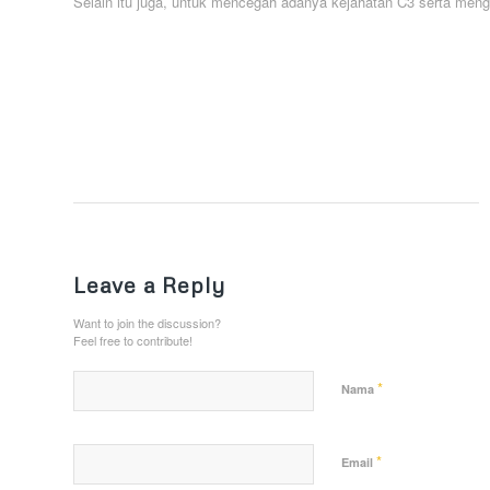
Selain itu juga, untuk mencegah adanya kejahatan C3 serta men
Leave a Reply
Want to join the discussion?
Feel free to contribute!
*
Nama
*
Email