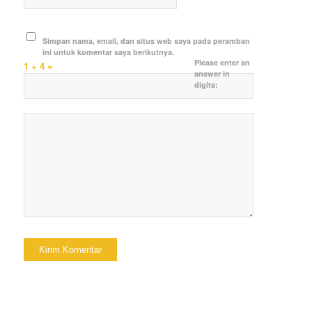
Simpan nama, email, dan situs web saya pada peramban
ini untuk komentar saya berikutnya.
Please enter an
1 + 4 =
answer in
digits: