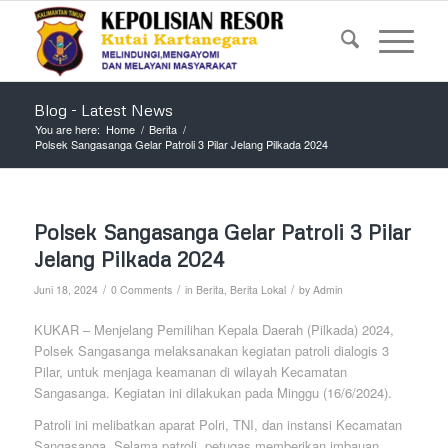
Blog - Latest News
You are here:
Home
/
Berita
/
Polsek Sangasanga Gelar Patroli 3 Pilar Jelang Pilkada 2024
Polsek Sangasanga Gelar Patroli 3 Pilar
Jelang Pilkada 2024
/
/
/
Juni 18, 2024
0 Comments
in
Berita
,
Berita Lokal
by
Admin
KUKAR – Menjelang Pemilihan Kepala Daerah (Pilkada) 2024,
Polsek Sangasanga melaksanakan kegiatan patroli dialogis 3
Pilar, untuk menjaga keamanan di wilayah Kecamatan
Sangasanga. Kegiatan ini dilakukan pada Minggu (16/6/2024).
Patroli ini melibatkan aparat Polri, TNI, dan instansi Kecamatan
Sangasanga. Selama patroli, petugas memberikan imbauan