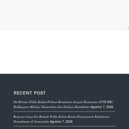
RECENT POST
Dit Binmas Polda Kaltim Perkuat Kemitraan dengan Komunitas SPTB BRC
Agustus 7, 2026
Balikpapan Melalui Silaturahmi dan Edukasi Kamtibmas
Respons Cepat Sat Brimob Polda Kaltim Bantu Penanganan Kebakaran
Agustus 7, 2026
Permukiman di Samarinda