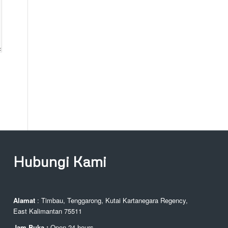
Hubungi Kami
Alamat
: Timbau, Tenggarong, Kutai Kartanegara Regency,
East Kalimantan 75511
Jam Buka :
Open 24 hours