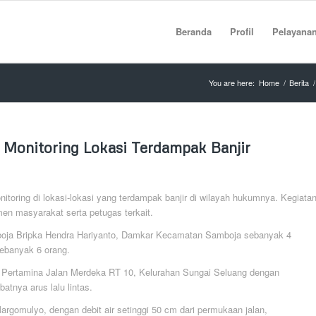
Beranda
Profil
Pelayana
You are here:
Home
/
Berita
/
 Monitoring Lokasi Terdampak Banjir
oring di lokasi-lokasi yang terdampak banjir di wilayah hukumnya. Kegiata
men masyarakat serta petugas terkait.
mboja Bripka Hendra Hariyanto, Damkar Kecamatan Samboja sebanyak 4
ebanyak 6 orang.
ng Pertamina Jalan Merdeka RT 10, Kelurahan Sungai Seluang dengan
atnya arus lalu lintas.
argomulyo, dengan debit air setinggi 50 cm dari permukaan jalan,