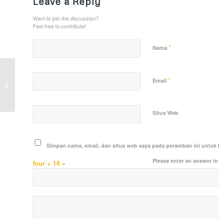
Leave a Reply
Want to join the discussion?
Feel free to contribute!
*
Nama
Polsek Loa Janan Pasang Spanduk
*
Email
Imbauan Keselamatan Lalu Lintas
Situs Web
Simpan nama, email, dan situs web saya pada peramban ini untuk 
Please enter an answer in 
four + 14 =