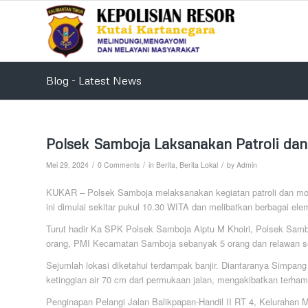
Blog - Latest News
Polsek Samboja Laksanakan Patroli dan
/
/
/
Mei 29, 2024
0 Comments
in
Berita
,
Berita Lokal
by
Admin
KUKAR – Polsek Samboja melaksanakan kegiatan patroli dan monit
ini dimulai sekitar pukul 10.30 WITA dan melibatkan berbagai ele
Turut hadir Ka SPK Polsek Samboja Aiptu M Khoiri, Polsek Sa
orang, PMI Kecamatan Samboja sebanyak 5 orang dan relawan s
Sejumlah lokasi diketahui terdampak banjir. Diantaranya Simpa
ketinggian air 70 cm dari permukaan jalan, mengakibatkan terhamb
Penginapan Pelangi Jalan Balikpapan-Handil II RT 4, Kelurahan M