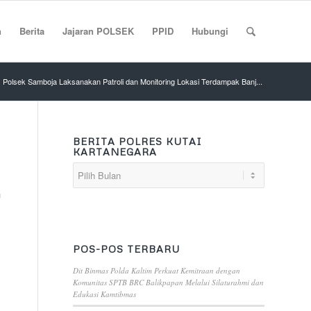
n
Berita
Jajaran POLSEK
PPID
Hubungi
Polsek Samboja Laksanakan Patroli dan Monitoring Lokasi Terdampak Banj...
BERITA POLRES KUTAI
KARTANEGARA
n
POS-POS TERBARU
Dit Binmas Polda Kaltim Perkuat Kemitraan dengan
Komunitas SPTB BRC Balikpapan Melalui Silaturahmi dan
Edukasi Kamtibmas