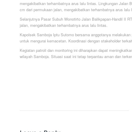
mengakibatkan terhambatnya arus lalu lintas. Lingkungan Jalan Ba
cm dari permukaan jalan, mengakibatkan terhambatnya arus lalu l
Selanjutnya Pasar Subuh Wonotirto Jalan Balikpapan-Handil II RT
jalan, mengakibatkan terhambatnya arus lalu lintas.
Kapolsek Samboja Iptu Sutomo bersama anggotanya melakukan peng
untuk mengurai kemacetan. Koordinasi dengan stakeholder terkait 
Kegiatan patroli dan monitoring ini diharapkan dapat meningkatk
wilayah Samboja. Situasi saat ini tetap terpantau aman dan terken