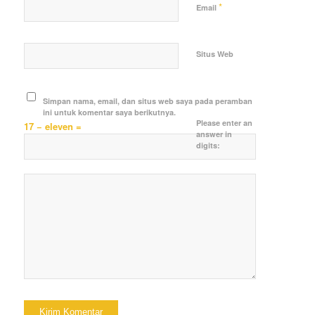
*
Email
Situs Web
Simpan nama, email, dan situs web saya pada peramban
ini untuk komentar saya berikutnya.
Please enter an
17 − eleven =
answer in
digits: