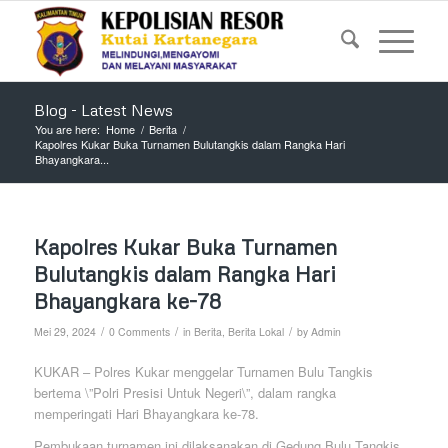
Blog - Latest News
You are here:
Home
/
Berita
/
Kapolres Kukar Buka Turnamen Bulutangkis dalam Rangka Hari
Bhayangkara...
Kapolres Kukar Buka Turnamen
Bulutangkis dalam Rangka Hari
Bhayangkara ke-78
/
/
/
Mei 29, 2024
0 Comments
in
Berita
,
Berita Lokal
by
Admin
KUKAR – Polres Kukar menggelar Turnamen Bulu Tangkis
bertema \”Polri Presisi Untuk Negeri\”, dalam rangka
memperingati Hari Bhayangkara ke-78.
Pembukaan turnamen ini dilaksanakan di Gedung Bulu Tangkis