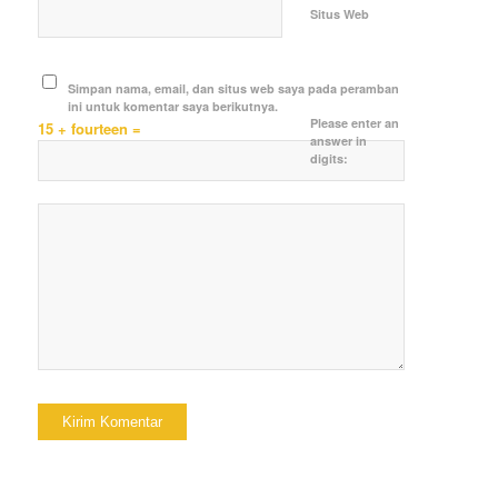
Situs Web
Simpan nama, email, dan situs web saya pada peramban
ini untuk komentar saya berikutnya.
Please enter an
15 + fourteen =
answer in
digits: