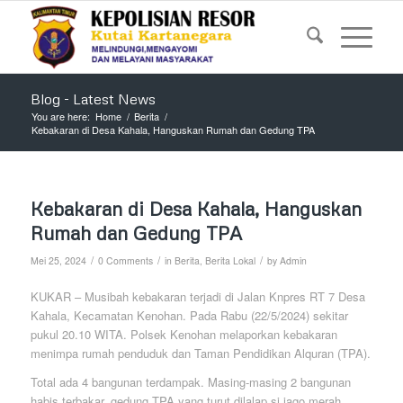
Blog - Latest News
You are here:
Home
/
Berita
/
Kebakaran di Desa Kahala, Hanguskan Rumah dan Gedung TPA
Kebakaran di Desa Kahala, Hanguskan
Rumah dan Gedung TPA
/
/
/
Mei 25, 2024
0 Comments
in
Berita
,
Berita Lokal
by
Admin
KUKAR – Musibah kebakaran terjadi di Jalan Knpres RT 7 Desa
Kahala, Kecamatan Kenohan. Pada Rabu (22/5/2024) sekitar
pukul 20.10 WITA. Polsek Kenohan melaporkan kebakaran
menimpa rumah penduduk dan Taman Pendidikan Alquran (TPA).
Total ada 4 bangunan terdampak. Masing-masing 2 bangunan
habis terbakar, gedung TPA yang turut dilalap si jago merah.