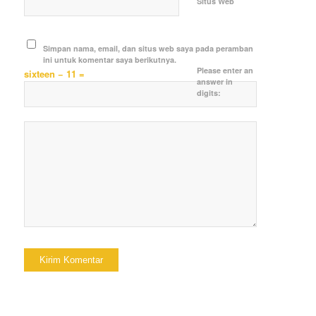
Situs Web
Simpan nama, email, dan situs web saya pada peramban
ini untuk komentar saya berikutnya.
Please enter an
sixteen − 11 =
answer in
digits: