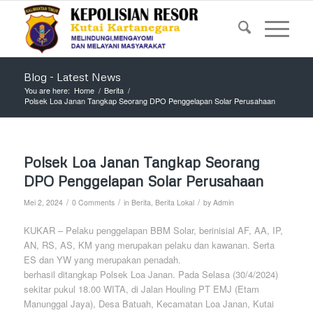
Blog - Latest News
You are here:
Home
/
Berita
/
Polsek Loa Janan Tangkap Seorang DPO Penggelapan Solar Perusahaan
Polsek Loa Janan Tangkap Seorang
DPO Penggelapan Solar Perusahaan
/
/
/
Mei 2, 2024
0 Comments
in
Berita
,
Berita Lokal
by
Admin
KUKAR – Pelaku penggelapan BBM Solar, berinisial AF, AA, IP,
AN, RS, AS, KM yang merupakan pelaku dan kawanan. Serta
ES dan YW yang merupakan penadah.
berhasil ditangkap Polsek Loa Janan. Pada Selasa (30/4/2024)
sekitar pukul 18.00 WITA, di Jalan Houling PT EMJ (Etam
Manunggal Jaya), Desa Batuah, Kecamatan Loa Janan, Kutai