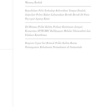
Warung Berkah
Kepedulian Polri Terhadap Kebersihan Tempat Ibadah,
Satpolair Polres Kukar Laksanakan Bersih-Bersih Di Pura
Payogan Agung Kutai
Dit Binmas Polda Kaltim Perkuat Kemitraan dengan
Komunitas SPTB BRC Balikpapan Melalui Silaturahmi dan
Edukasi Kamtibmas
Respons Cepat Sat Brimob Polda Kaltim Bantu
Penanganan Kebakaran Permukiman di Samarinda