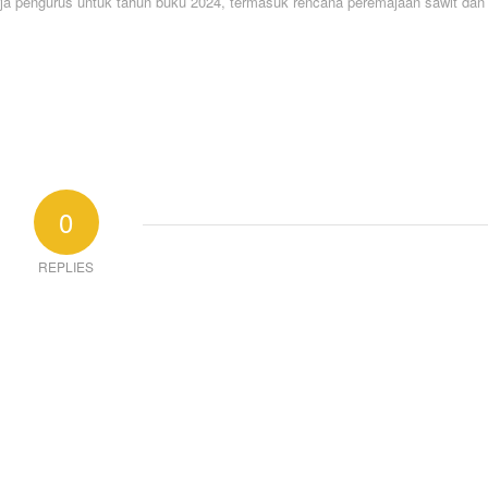
ja pengurus untuk tahun buku 2024, termasuk rencana peremajaan sawit dan
0
REPLIES