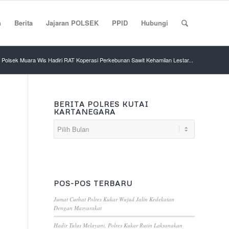
n
Berita
Jajaran POLSEK
PPID
Hubungi
Polsek Muara Wis Hadiri RAT Koperasi Perkebunan Sawit Kehamilan Lestar...
BERITA POLRES KUTAI
KARTANEGARA
POS-POS TERBARU
Jumat Curhat Polres Kukar Wujud Jalin Kedekatan
Dengan Masyarakat
Hadir Tulus Melayani, Polres Kukar Rutin Laksanakan