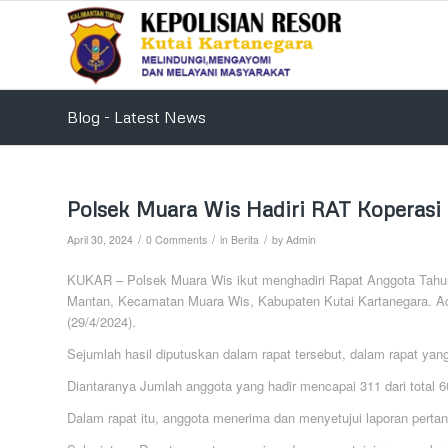
Blog - Latest News
Polsek Muara Wis Hadiri RAT Koperasi 
/
/
/
April 30, 2024
0 Comments
in
Berita
by
Admin
KUKAR – Polsek Muara Wis ikut menghadiri Rapat Anggota Tahu
Mantan, Kecamatan Muara Wis, Kabupaten Kutai Kartanegara. Ac
(29/4/2024).
Sejumlah hasil diputuskan dalam rapat tersebut, dalam rapat ya
Diantaranya Jumlah anggota yang hadir mencapai 311 dari total 
Dalam rapat itu, anggota menerima dan menyetujui laporan pert