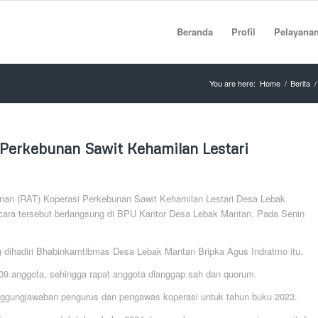
Beranda
Profil
Pelayana
You are here:
Home
/
Berita
/
Perkebunan Sawit Kehamilan Lestari
nan (RAT) Koperasi Perkebunan Sawit Kehamilan Lestari Desa Lebak
ara tersebut berlangsung di BPU Kantor Desa Lebak Mantan. Pada Senin
ng dihadiri Bhabinkamtibmas Desa Lebak Mantan Bripka Agus Indratmo itu.
609 anggota, sehingga rapat anggota dianggap sah dan quorum.
anggungjawaban pengurus dan pengawas koperasi untuk tahun buku 2023.