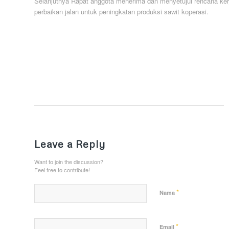
Selanjutnya Rapat anggota menerima dan menyetujui rencana ker
perbaikan jalan untuk peningkatan produksi sawit koperasi.
Leave a Reply
Want to join the discussion?
Feel free to contribute!
*
Nama
*
Email