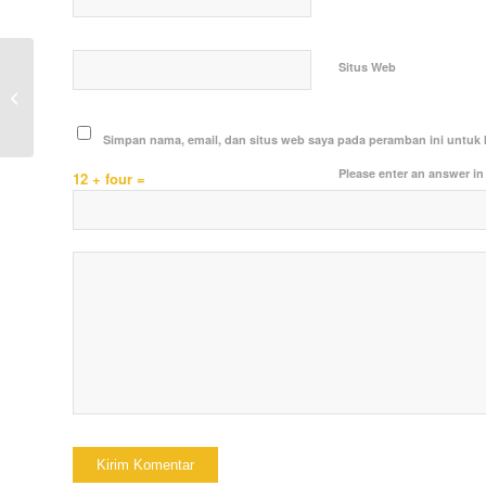
Situs Web
Satlantas Polres Kutai Kartanegara
Gelar Strong Point Pagi di SDN 002
Tengg...
Simpan nama, email, dan situs web saya pada peramban ini untuk 
Please enter an answer in 
12 + four =