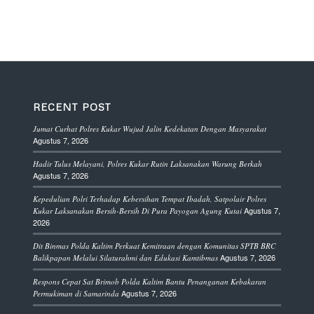
RECENT POST
Jumat Curhat Polres Kukar Wujud Jalin Kedekatan Dengan Masyarakat
Agustus 7, 2026
Hadir Tulus Melayani, Polres Kukar Rutin Laksanakan Warung Berkah
Agustus 7, 2026
Kepedulian Polri Terhadap Kebersihan Tempat Ibadah, Satpolair Polres
Agustus 7,
Kukar Laksanakan Bersih-Bersih Di Pura Payogan Agung Kutai
2026
Dit Binmas Polda Kaltim Perkuat Kemitraan dengan Komunitas SPTB BRC
Agustus 7, 2026
Balikpapan Melalui Silaturahmi dan Edukasi Kamtibmas
Respons Cepat Sat Brimob Polda Kaltim Bantu Penanganan Kebakaran
Agustus 7, 2026
Permukiman di Samarinda