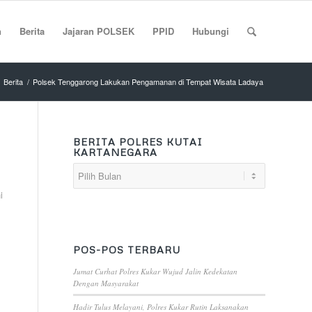
n
Berita
Jajaran POLSEK
PPID
Hubungi
Berita
/
Polsek Tenggarong Lakukan Pengamanan di Tempat Wisata Ladaya
BERITA POLRES KUTAI
KARTANEGARA
i
POS-POS TERBARU
Jumat Curhat Polres Kukar Wujud Jalin Kedekatan
Dengan Masyarakat
Hadir Tulus Melayani, Polres Kukar Rutin Laksanakan