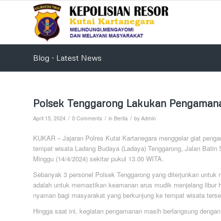
Blog - Latest News
Polsek Tenggarong Lakukan Pengamana
/
/
/
April 15, 2024
0 Comments
in
Berita
by
Admin
KUKAR – Jajaran Polres Kutai Kartanegara menggelar giat pengam
tempat wisata Ladang Budaya (Ladaya) Tenggarong, Jalan Bati
Minggu (14/4/2024) sekitar pukul 13.00 WITA.
Sebanyak 3 personel Polsek Tenggarong yang diterjunkan untuk m
adalah untuk memastikan keamanan arus mudik menjelang libur ha
nyaman bagi masyarakat yang berkunjung ke tempat wisata terse
Hingga saat ini, kegiatan pengamanan masih berlangsung dengan l