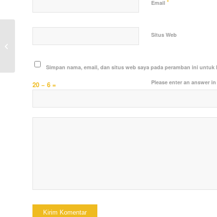
*
Email
Situs Web
Polsek Muara Jawa Lakukan Pam di
2 Lokasi Tempat Wisata
Simpan nama, email, dan situs web saya pada peramban ini untuk 
Please enter an answer in 
20 − 6 =