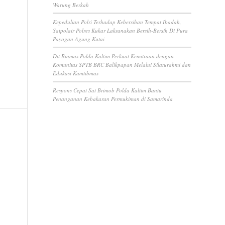
Warung Berkah
Kepedulian Polri Terhadap Kebersihan Tempat Ibadah,
Satpolair Polres Kukar Laksanakan Bersih-Bersih Di Pura
Payogan Agung Kutai
Dit Binmas Polda Kaltim Perkuat Kemitraan dengan
Komunitas SPTB BRC Balikpapan Melalui Silaturahmi dan
Edukasi Kamtibmas
Respons Cepat Sat Brimob Polda Kaltim Bantu
Penanganan Kebakaran Permukiman di Samarinda