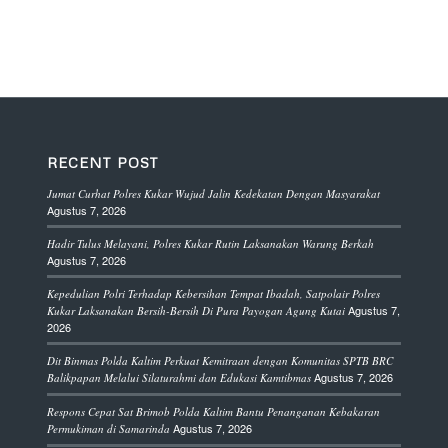
RECENT POST
Jumat Curhat Polres Kukar Wujud Jalin Kedekatan Dengan Masyarakat
Agustus 7, 2026
Hadir Tulus Melayani, Polres Kukar Rutin Laksanakan Warung Berkah
Agustus 7, 2026
Kepedulian Polri Terhadap Kebersihan Tempat Ibadah, Satpolair Polres
Agustus 7,
Kukar Laksanakan Bersih-Bersih Di Pura Payogan Agung Kutai
2026
Dit Binmas Polda Kaltim Perkuat Kemitraan dengan Komunitas SPTB BRC
Agustus 7, 2026
Balikpapan Melalui Silaturahmi dan Edukasi Kamtibmas
Respons Cepat Sat Brimob Polda Kaltim Bantu Penanganan Kebakaran
Agustus 7, 2026
Permukiman di Samarinda