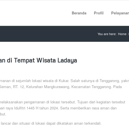
Beranda
Profil
Pelayana
You are here:
Home
/
n di Tempat Wisata Ladaya
anan di sejumlah lokasi wisata di Kukar. Salah satunya di Tenggarong, yakn
n Seman, RT. 12, Kelurahan Mangkurawang, Kecamatan Tenggarong. Pada
elaksanakan pengamanan di lokasi tersebut. Tujuan dari kegiatan tersebut
ri raya Idulfitri 1445 H tahun 2024. Serta memberikan rasa aman dan
but.
ancar dan situasi di lokasi dapat dikatakan aman terkendali.