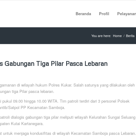
Beranda
Profil
Pelayana
You are here:
Home
/
Berita
is Gabungan Tiga Pilar Pasca Lebaran
gamanan di wilayah hukum Polres Kukar. Salah satunya yang dilakukan oleh
ngan tiga Pilar pasca lebaran.
 pukul 09.00 hingga 10.00 WITA. Tim patroli terdiri dari 3 personel Polsek
rantib/Satpol PP Kecamatan Samboja.
oli dialogis gabungan tiga pilar meliputi wilayah Kelurahan Sungai Seluang
aten Kutai Kartanegara.
 untuk menjaga kondusifitas di wilayah Kecamatan Samboja pasca Lebaran.