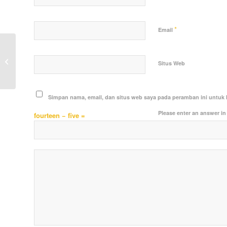
*
Email
Polsek Loa Janan Lakukan Kegiatan
PAM Ops Ketupat Mahakam 2024 di
Situs Web
Tempat Wisata...
Simpan nama, email, dan situs web saya pada peramban ini untuk 
Please enter an answer in 
fourteen − five =