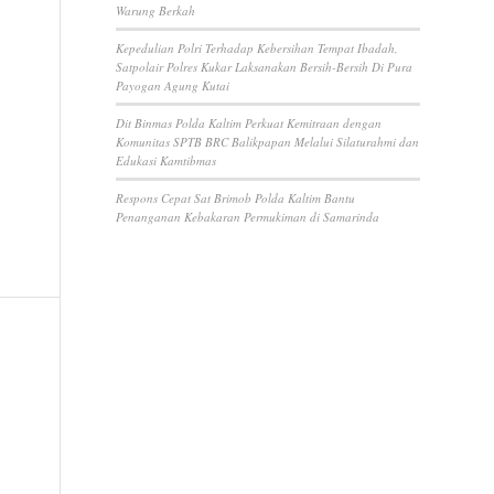
Warung Berkah
Kepedulian Polri Terhadap Kebersihan Tempat Ibadah,
Satpolair Polres Kukar Laksanakan Bersih-Bersih Di Pura
Payogan Agung Kutai
Dit Binmas Polda Kaltim Perkuat Kemitraan dengan
Komunitas SPTB BRC Balikpapan Melalui Silaturahmi dan
Edukasi Kamtibmas
Respons Cepat Sat Brimob Polda Kaltim Bantu
Penanganan Kebakaran Permukiman di Samarinda