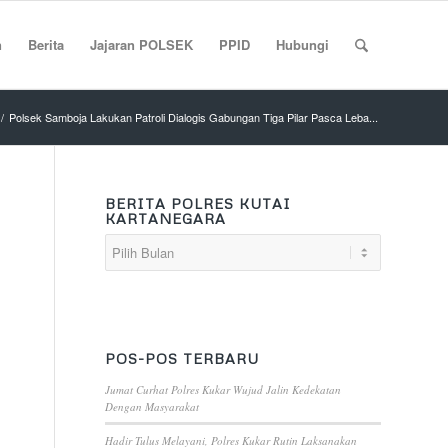
n
Berita
Jajaran POLSEK
PPID
Hubungi
/
Polsek Samboja Lakukan Patroli Dialogis Gabungan Tiga Pilar Pasca Leba...
BERITA POLRES KUTAI
KARTANEGARA
POS-POS TERBARU
Jumat Curhat Polres Kukar Wujud Jalin Kedekatan
Dengan Masyarakat
Hadir Tulus Melayani, Polres Kukar Rutin Laksanakan