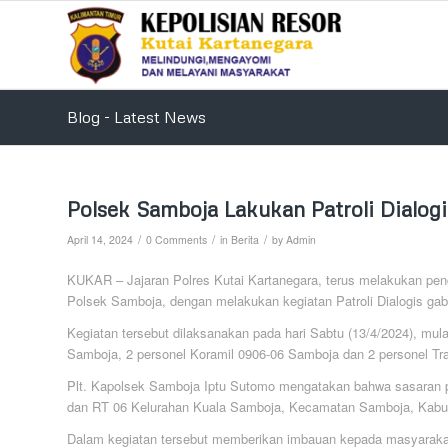
Blog - Latest News
Polsek Samboja Lakukan Patroli Dialog
/
/
/
April 14, 2024
0 Comments
in
Berita
by
Admin
KUKAR – Jajaran Polres Kutai Kartanegara, terus melakukan pen
Polsek Samboja, dengan melakukan kegiatan Patroli Dialogis gabu
Kegiatan tersebut dilaksanakan pada hari Sabtu (13/4/2024), mulai
Samboja, 2 personel Koramil 0906-06 Samboja dan 2 personel T
Plt. Kapolsek Samboja Iptu Sutomo mengatakan bahwa sasaran patr
dan RT 06 Kelurahan Kuala Samboja, Kecamatan Samboja, Kabup
Dalam kegiatan tersebut memberikan imbauan kepada masyarakat