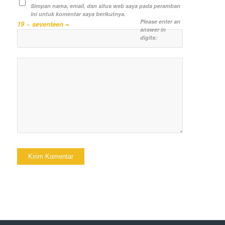
Simpan nama, email, dan situs web saya pada peramban
ini untuk komentar saya berikutnya.
Please enter an
19 − seventeen =
answer in
digits: