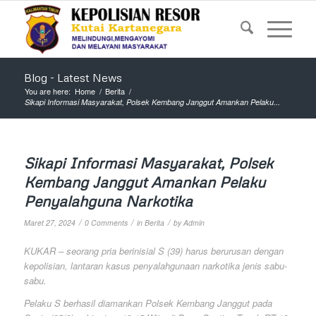
Blog - Latest News
You are here:
Home
/
Berita
/
Sikapi Informasi Masyarakat, Polsek Kembang Janggut Amankan Pelaku...
Sikapi Informasi Masyarakat, Polsek
Kembang Janggut Amankan Pelaku
Penyalahguna Narkotika
/
/
/
Maret 27, 2024
0 Comments
in
Berita
by
Admin
KUKAR – seorang pria berinisial S (39) harus berurusan dengan
kepolisian, lantaran kasus penyalahgunaan narkotika jenis sabu-
sabu.
Pelaku S berhasil diamankan Polsek Kembang Janggut pada