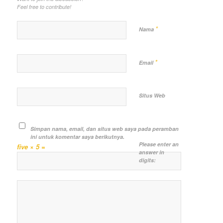
Feel free to contribute!
*
Nama
*
Email
Situs Web
Simpan nama, email, dan situs web saya pada peramban
ini untuk komentar saya berikutnya.
Please enter an
five × 5 =
answer in
digits: