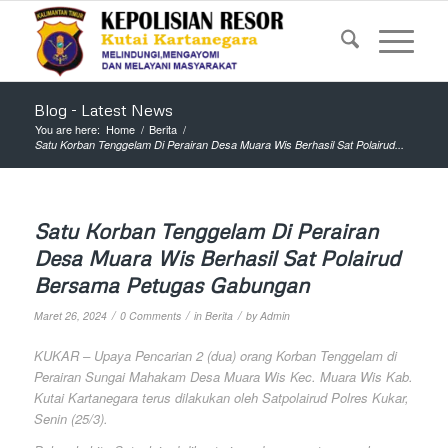
Blog - Latest News
You are here:
Home
/
Berita
/
Satu Korban Tenggelam Di Perairan Desa Muara Wis Berhasil Sat Polairud...
Satu Korban Tenggelam Di Perairan
Desa Muara Wis Berhasil Sat Polairud
Bersama Petugas Gabungan
/
/
/
Maret 26, 2024
0 Comments
in
Berita
by
Admin
KUKAR – Upaya Pencarian 2 (dua) orang Korban Tenggelam di
Perairan Sungai Mahakam Desa Muara Wis Kec. Muara Wis Kab.
Kutai Kartanegara terus dilakukan oleh Satpolairud Polres Kukar,
Senin (25/3).