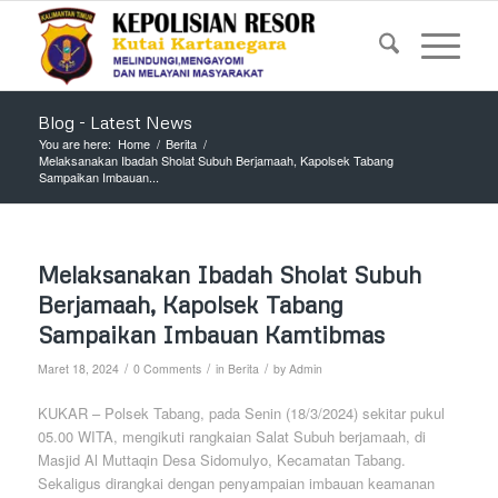
Blog - Latest News
You are here:
Home
/
Berita
/
Melaksanakan Ibadah Sholat Subuh Berjamaah, Kapolsek Tabang
Sampaikan Imbauan...
Melaksanakan Ibadah Sholat Subuh
Berjamaah, Kapolsek Tabang
Sampaikan Imbauan Kamtibmas
/
/
/
Maret 18, 2024
0 Comments
in
Berita
by
Admin
KUKAR – Polsek Tabang, pada Senin (18/3/2024) sekitar pukul
05.00 WITA, mengikuti rangkaian Salat Subuh berjamaah, di
Masjid Al Muttaqin Desa Sidomulyo, Kecamatan Tabang.
Sekaligus dirangkai dengan penyampaian imbauan keamanan