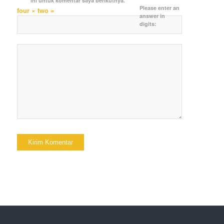
ini untuk komentar saya berikutnya.
Please enter an
four × two =
answer in
digits: