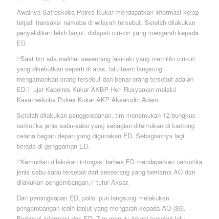
Awalnya Satreskoba Polres Kukar mendapatkan informasi kerap
terjadi transaksi narkoba di wilayah tersebut. Setelah dilakukan
penyelidikan lebih lanjut, didapati ciri-ciri yang mengarah kepada
ED.
\”Saat tim ada melihat seseorang laki-laki yang memiliki ciri-ciri
yang disebutkan seperti di atas, lalu team langsung
mengamankan orang tersebut dan benar orang tersebut adalah
ED,\” ujar Kapolres Kukar AKBP Heri Rusyaman melalui
Kasatreskoba Polres Kukar AKP Aksarudin Adam.
Setelah dilakukan penggeledahan, tim menemukan 12 bungkus
narkotika jenis sabu-sabu yang sebagian ditemukan di kantong
celana bagian depan yang digunakan ED. Sebagiannya lagi
berada di genggaman ED.
\”Kemudian dilakukan introgasi bahwa ED mendapatkan narkotika
jenis sabu-sabu tersebut dari seseorang yang bernama AO dan
dilakukan pengembangan,\” tutur Aksar.
Dari penangkapan ED, polisi pun langsung melakukan
pengembangan lebih lanjut yang mengarah kepada AO (36).
Berbekal informasi dari ED, Tim menuju lokasi tersebut lalu