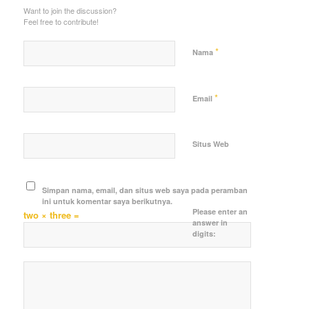
Want to join the discussion?
Feel free to contribute!
*
Nama
*
Email
Situs Web
Simpan nama, email, dan situs web saya pada peramban
ini untuk komentar saya berikutnya.
Please enter an
two × three =
answer in
digits: