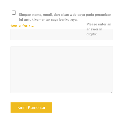
Simpan nama, email, dan situs web saya pada peramban
ini untuk komentar saya berikutnya.
Please enter an
two × four =
answer in
digits: