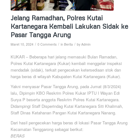
Jelang Ramadhan, Polres Kutai
Kartanegara Kembali Lakukan Sidak ke
Pasar Tangga Arung
/
/
/
Maret 10, 2024
0 Comments
in
Berita
by
Admin
KUKAR – Beberapa hari jelang memasuki Bulan Ramadan,
Polres Kutai Kartanegara (Kukar) kembali menggelar inspeksi
mendadak (sidak), terkait pengecekan ketersediaan stok dan
harga beras di wilayah Kabupaten Kutai Kartanegara (Kukar).
Yakni menyasar Pasar Tangga Arung, pada Jumat (8/3/2024)
lalu, Dipimpin KBO Reskrim Polres Kukar IPTU I Wayan Edi
Surya P beserta anggota Reskrim Polres Kutai Kartanegara.
Didampingi Staff Disperindag Kutai Kartanegara Siti Khalimah,
Staff Dinas Ketahanan Pangan Kutai Kartanegara Nanang.
Dari hasil pengecekan harga beras di lokasi Pasar Tangga Arung
Kecamatan Tenggarong sebagai berikut:
BERAS