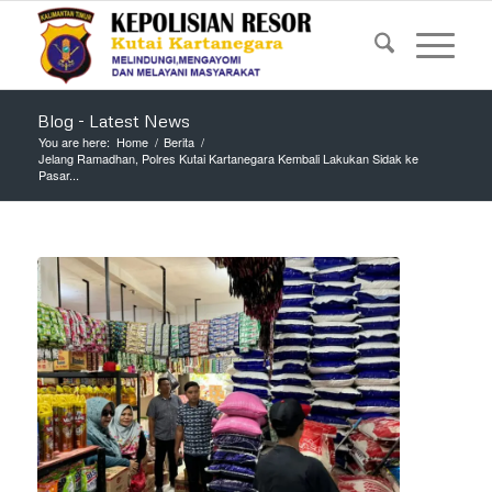
Blog - Latest News
You are here:
Home
/
Berita
/
Jelang Ramadhan, Polres Kutai Kartanegara Kembali Lakukan Sidak ke
Pasar...