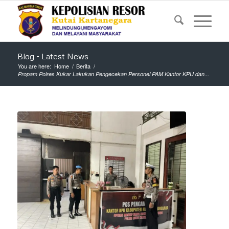
Blog - Latest News
You are here:
Home
/
Berita
/
Propam Polres Kukar Lakukan Pengecekan Personel PAM Kantor KPU dan...