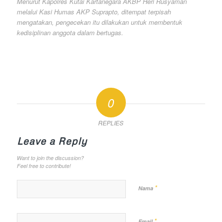
Menurut Kapolres Kutai Kartanegara AKBP Heri Rusyaman
melalui Kasi Humas AKP Suprapto, ditempat terpisah
mengatakan, pengecekan itu dilakukan untuk membentuk
kedisiplinan anggota dalam bertugas.
0
REPLIES
Leave a Reply
Want to join the discussion?
Feel free to contribute!
*
Nama
*
Email