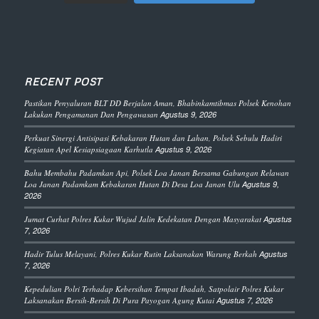
RECENT POST
Pastikan Penyaluran BLT DD Berjalan Aman, Bhabinkamtibmas Polsek Kenohan
Lakukan Pengamanan Dan Pengawasan
Agustus 9, 2026
Perkuat Sinergi Antisipasi Kebakaran Hutan dan Lahan, Polsek Sebulu Hadiri
Kegiatan Apel Kesiapsiagaan Karhutla
Agustus 9, 2026
Bahu Membahu Padamkan Api, Polsek Loa Janan Bersama Gabungan Relawan
Loa Janan Padamkam Kebakaran Hutan Di Desa Loa Janan Ulu
Agustus 9,
2026
Jumat Curhat Polres Kukar Wujud Jalin Kedekatan Dengan Masyarakat
Agustus
7, 2026
Hadir Tulus Melayani, Polres Kukar Rutin Laksanakan Warung Berkah
Agustus
7, 2026
Kepedulian Polri Terhadap Kebersihan Tempat Ibadah, Satpolair Polres Kukar
Laksanakan Bersih-Bersih Di Pura Payogan Agung Kutai
Agustus 7, 2026