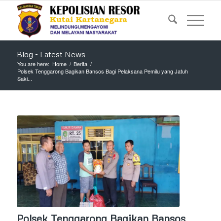
Blog - Latest News
You are here:
Home
/
Berita
/
Polsek Tenggarong Bagikan Bansos Bagi Pelaksana Pemilu yang Jatuh
Saki...
Polsek Tenggarong Bagikan Bansos