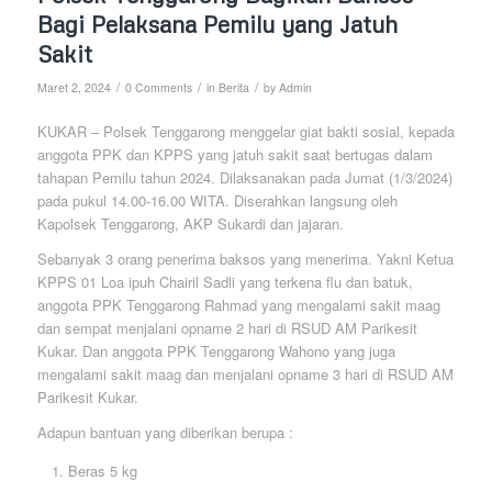
Bagi Pelaksana Pemilu yang Jatuh
Sakit
/
/
/
Maret 2, 2024
0 Comments
in
Berita
by
Admin
KUKAR – Polsek Tenggarong menggelar giat bakti sosial, kepada
anggota PPK dan KPPS yang jatuh sakit saat bertugas dalam
tahapan Pemilu tahun 2024. Dilaksanakan pada Jumat (1/3/2024)
pada pukul 14.00-16.00 WITA. Diserahkan langsung oleh
Kapolsek Tenggarong, AKP Sukardi dan jajaran.
Sebanyak 3 orang penerima baksos yang menerima. Yakni Ketua
KPPS 01 Loa ipuh Chairil Sadli yang terkena flu dan batuk,
anggota PPK Tenggarong Rahmad yang mengalami sakit maag
dan sempat menjalani opname 2 hari di RSUD AM Parikesit
Kukar. Dan anggota PPK Tenggarong Wahono yang juga
mengalami sakit maag dan menjalani opname 3 hari di RSUD AM
Parikesit Kukar.
Adapun bantuan yang diberikan berupa :
Beras 5 kg