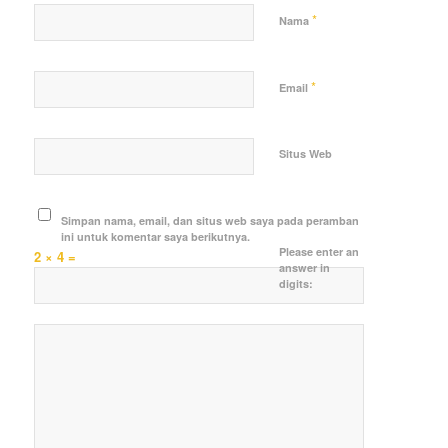
*
Nama
*
Email
Situs Web
Simpan nama, email, dan situs web saya pada peramban
ini untuk komentar saya berikutnya.
Please enter an
2 × 4 =
answer in
digits: