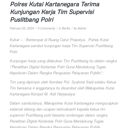
Polres Kutai Kartanegara Terima
Kunjungan Kerja Tim Supervisi
Puslitbang Polri
/
/
/
Februari 20, 2024
0 Comments
in
Berita
by
Admin
Kukar – : Bertempat di Ruang Catur Prasetya, Polres Kutai
Kartanegara sambut kunjungan kerja Tim Supervisi Puslitbang
Polri.
Kunjungan kerja yang dilakukan Tim Puslitbang itu dalam rangka
\”Penelitian Digital Korlantas Polri Guna Mendukung Tugas
Kepolisian Dalam Rangka Penguatan Pelayanan Publik\”.
Tim yang dipimpin oleh Kombes Pol. Syahrial Said selaku Ketua
Tim bersama 4 anggotanya itu disambut oleh Wakapolres Kutai
Kartanegara Kompol M. Aldi Harjasatya.
Dalam sambutanya, Wakapolres Kutai Kartanegara mengucapkan
selamat datang dan ucapan terimakasih kepada ketua tim
supervisi Puslitbang polri beserta rombongan dalam rangka
Penelitian Digital Korlantas Polri Guna Mendukung Tugas
Kepolisian Dalam Rangka Penguatan Pelayanan Publik.